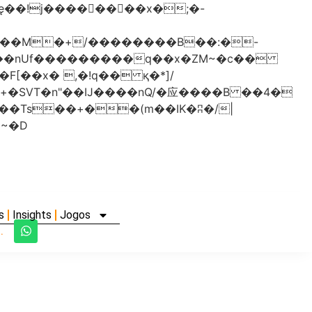
���nUf���������q��x�ZM~�
c��
�졾�ܢ��F[��R�ZM~�D
s
Insights
Jogos
.