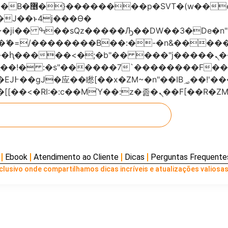
���x�;�-
AN�ޭ�=/��������B��:�-�n&���
��ϐܢ��F[��x�ZMz�G�� %嬩�/c��������[[��<�RI:�:c��MΎ��:z
Ebook
Atendimento ao Cliente
Dicas
Perguntas Frequente
lusivo onde compartilhamos dicas incríveis e atualizações valiosas