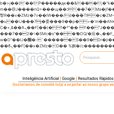
b�>j��)΄��!P�����ԫ��&���;�"k��B�޶�}��������p�SVT�(w��ę��!j�����
m��@J����nQ+���պ��כ��7�Ma�jf��J��ͱ4j���Ѳ�
撆R��x�ZMz�7v��IW���/d��ٞ�Тז�c�ZM~�ji�� ߒ��sQz�����Ԡ��DW��3�De�n"��M�+/��������B��:�-
�u��IJ���7j�委���9��p�=�'m��
Ϲ�+,&��Ὰܢ��F[��(�1�*"�� ϒ��"J����ԧ�����<�;�b"�� ���"j�����ܢ��F[��x� ,�!q�� қ�*]/
���؝�2��7�SMc�s"���ޭ�DQ/�应�ܢ��F_��!� :�s"������7`��������F��+�SVT�n"��IJ����nQ/�应����B ��4�
w�D"��IJ�׭�-`������S��9�Dr�ji��EJ߅��gJ�应��矁[��x�ZM~�n"��IB؃��!'����Тѕ��+��(m��IK�ʭ�/|
Inteligência Artificial
Google
Resultados Rápidos
Gostaríamos de convidá-lo(a) a se juntar ao nosso grupo exc