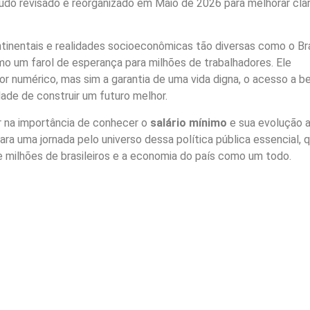
do revisado e reorganizado em Maio de 2026 para melhorar clar
inentais e realidades socioeconômicas tão diversas como o Bra
 um farol de esperança para milhões de trabalhadores. Ele
r numérico, mas sim a garantia de uma vida digna, o acesso a b
dade de construir um futuro melhor.
r na importância de conhecer o
salário mínimo
e sua evolução 
ra uma jornada pelo universo dessa política pública essencial, 
e milhões de brasileiros e a economia do país como um todo.