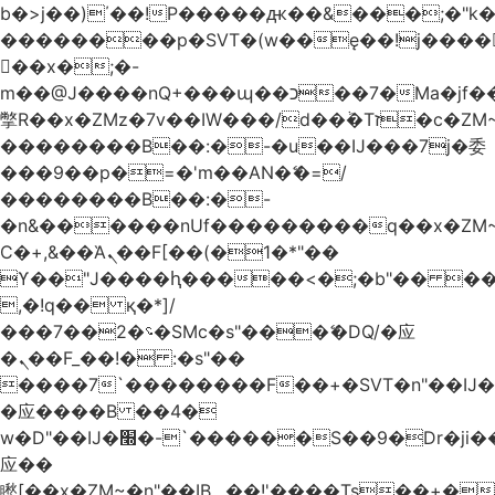
b�>j��)΄��!P�����ԫ��&���;�"k��B
��������p�SVT�(w��ę��!j����
��x�;�-
m��@J����nQ+���պ��כ��7�Ma�jf��J��ͱ4j���Ѳ�
撆R��x�ZMz�7v��IW���/d��ٞ�Тז�c�ZM~�ji�� ߒ��sQz�����Ԡ��DW��3�De�n"��M�+/
��������B��:�-�u��IJ���7j�委
���9��p�=�'m��AN�ޭ�=/
��������B��:�-
�n&������nUf���������q��x�ZM
Ϲ�+,&��Ὰܢ��F[��(�1�*"��
ϒ��"J����ԧ�����<�;�b"�� ���"j����
,�!q�� қ�*]/
���؝�2��7�SMc�s"���ޭ�DQ/�应
�ܢ��F_��!� :�s"��
����7`��������F��+�SVT�n"��IJ�
�应����B ��4�
w�D"��IJ�׭�-`������S��9�Dr�ji��EJ߅��gJ�
应��
矁[��x�ZM~�n"��IB؃��!'����Тѕ��+��(m��IK�ʭ�/|