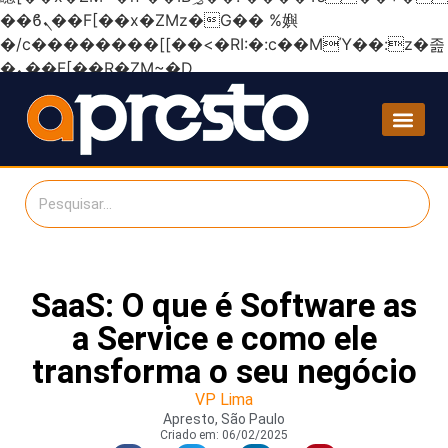
��ϐܢ��F[��x�ZMz�G�� %嬩
�/c��������[[��<�RI:�:c��MΎ��:z�졾
�ܢ��F[��R�ZM~�D
SaaS: O que é Software as
a Service e como ele
transforma o seu negócio
VP Lima
Apresto, São Paulo
Criado em:
06/02/2025