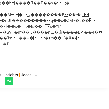
���nUf���������q��x�ZM~�
c��
�졾�ܢ��F[��R�ZM~�D
s
Insights
Jogos
.