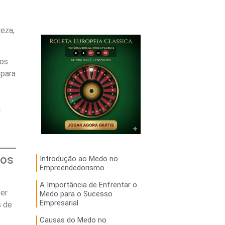
eza,
ros
 para
u
cos
Introdução ao Medo no
Empreendedorismo
A Importância de Enfrentar o
ber
Medo para o Sucesso
Empresarial
s de
Causas do Medo no