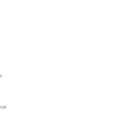
os
ruir