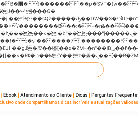
���x�;�-
AN�ޭ�=/��������B��:�-�n&���
��ϐܢ��F[��x�ZMz�G�� %嬩�/c��������[[��<�RI:�:c��MΎ��:z
Ebook
Atendimento ao Cliente
Dicas
Perguntas Frequente
lusivo onde compartilhamos dicas incríveis e atualizações valiosas