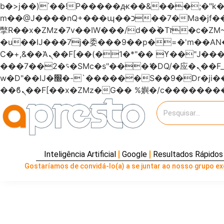
b�>j��)΄��!P�����ԫ��&���;�"k��B�޶�}��������p�SVT�(w��ę��!j�����
m��@J����nQ+���պ��כ��7�Ma�jf��J��ͱ4j���Ѳ�
撆R��x�ZMz�7v��IW���/d��ٞ�Тז�c�ZM~�ji�� ߒ��sQz�����Ԡ��DW��3�De�n"��M�+/��������B��:�-
�u��IJ���7j�委���9��p�=�'m��
Ϲ�+,&��Ὰܢ��F[��(�1�*"�� ϒ��"J����ԧ�����<�;�b"�� ���"j�����ܢ��F[��x� ,�!q�� қ�*]/
���؝�2��7�SMc�s"���ޭ�DQ/�应�ܢ��F_��!� :�s"������7`��������F��+�SVT�n"��IJ����nQ/�应����B ��4�
w�D"��IJ�׭�-`������S��9�Dr�ji��EJ߅��gJ�应��矁[��x�ZM~�n"��IB؃��!'����Тѕ��+��(m��IK�ʭ�/|
Inteligência Artificial
Google
Resultados Rápidos
Gostaríamos de convidá-lo(a) a se juntar ao nosso grupo exc