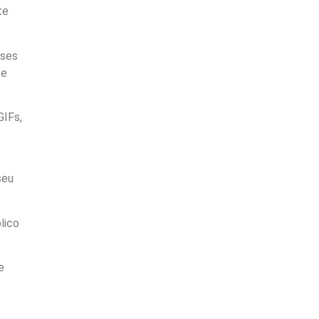
te
sses
te
GIFs,
seu
lico
e