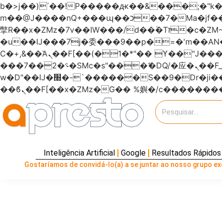
b�>j��)΄��!P�����ԫ��&���;�"k��B�޶�}��������p�SVT�(w��ę��!j�����
m��@J����nQ+���պ��כ��7�Ma�jf��J��ͱ4j���Ѳ�
撆R��x�ZMz�7v��IW���/d��ٞ�Тז�c�ZM~�ji�� ߒ��sQz�����Ԡ��DW��3�De�n"��M�+/��������B��:�-
�u��IJ���7j�委���9��p�=�'m��
Ϲ�+,&��Ὰܢ��F[��(�1�*"�� ϒ��"J����ԧ�����<�;�b"�� ���"j�����ܢ��F[��x� ,�!q�� қ�*]/
���؝�2��7�SMc�s"���ޭ�DQ/�应�ܢ��F_��!� :�s"������7`��������F��+�SVT�n"��IJ����nQ/�应����B ��4�
w�D"��IJ�׭�-`������S��9�Dr�ji��EJ߅��gJ�应��矁[��x�ZM~�n"��IB؃��!'����Тѕ��+��(m��IK�ʭ�/|
Inteligência Artificial
Google
Resultados Rápidos
Gostaríamos de convidá-lo(a) a se juntar ao nosso grupo exc