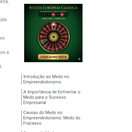
eza,
eúdo
rem
tos e
ê
Introdução ao Medo no
Empreendedorismo
A Importância de Enfrentar o
Medo para o Sucesso
Empresarial
Causas do Medo no
Empreendedorismo: Medo do
Fracasso