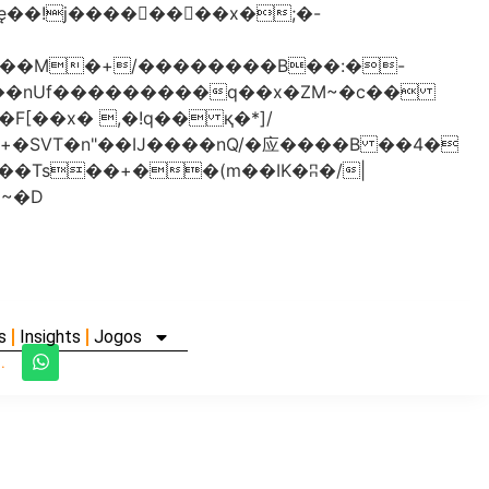
���nUf���������q��x�ZM~�
c��
�졾�ܢ��F[��R�ZM~�D
s
Insights
Jogos
.