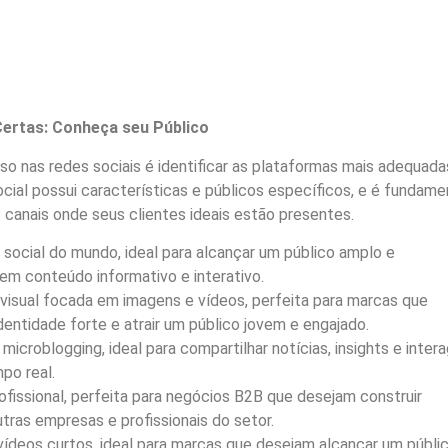
Certas: Conheça seu Público
so nas redes sociais é identificar as plataformas mais adequada
ocial possui características e públicos específicos, e é fundame
canais onde seus clientes ideais estão presentes.
 social do mundo, ideal para alcançar um público amplo e
 em conteúdo informativo e interativo.
visual focada em imagens e vídeos, perfeita para marcas que
dentidade forte e atrair um público jovem e engajado.
icroblogging, ideal para compartilhar notícias, insights e intera
po real.
fissional, perfeita para negócios B2B que desejam construir
ras empresas e profissionais do setor.
ídeos curtos, ideal para marcas que desejam alcançar um públi