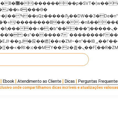
���x�;�-
AN�ޭ�=/��������B��:�-�n&���
��ϐܢ��F[��x�ZMz�G�� %嬩�/c��������[[��<�RI:�:c��MΎ��:z
Ebook
Atendimento ao Cliente
Dicas
Perguntas Frequente
lusivo onde compartilhamos dicas incríveis e atualizações valiosas