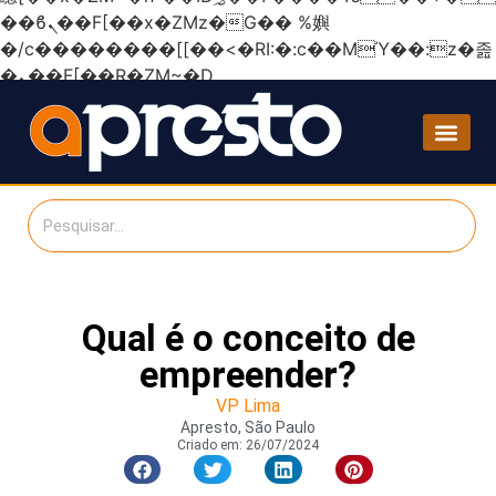
��ϐܢ��F[��x�ZMz�G�� %嬩
�/c��������[[��<�RI:�:c��MΎ��:z�졾
�ܢ��F[��R�ZM~�D
Qual é o conceito de
empreender?
VP Lima
Apresto, São Paulo
Criado em:
26/07/2024