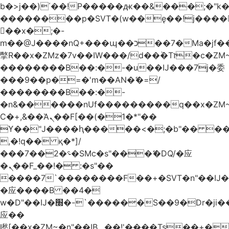
b�>j��)΄��!P�����ԫ��&���;�"k��B
��������p�SVT�(w��ę��!j����
��x�;�-
m��@J����nQ+���պ��כ��7�Ma�jf��J��ͱ4j���Ѳ�
撆R��x�ZMz�7v��IW���/d��ٞ�Тז�c�ZM~�ji�� ߒ��sQz�����Ԡ��DW��3�De�n"��M�+/
��������B��:�-�u��IJ���7j�委
���9��p�=�'m��AN�ޭ�=/
��������B��:�-
�n&������nUf���������q��x�ZM
Ϲ�+,&��Ὰܢ��F[��(�1�*"��
ϒ��"J����ԧ�����<�;�b"�� ���"j����
,�!q�� қ�*]/
���؝�2��7�SMc�s"���ޭ�DQ/�应
�ܢ��F_��!� :�s"��
����7`��������F��+�SVT�n"��IJ�
�应����B ��4�
w�D"��IJ�׭�-`������S��9�Dr�ji��EJ߅��gJ�
应��
矁[��x�ZM~�n"��IB؃��!'����Тѕ��+��(m��IK�ʭ�/|