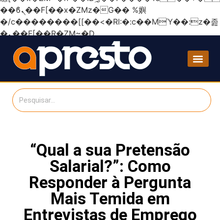
��ϐܢ��F[��x�ZMz�G�� %嬩
�/c��������[[��<�RI:�:c��MΎ��:z�졾
�ܢ��F[��R�ZM~�D
“Qual a sua Pretensão
Salarial?”: Como
Responder à Pergunta
Mais Temida em
Entrevistas de Emprego