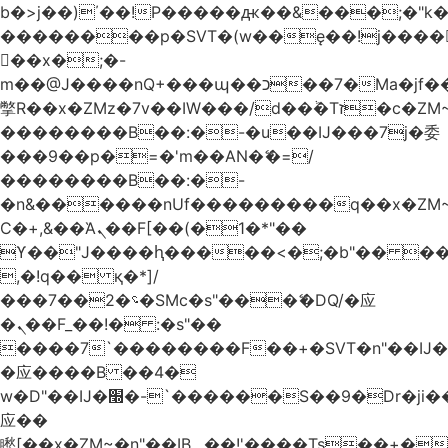
b�>j��)΄��!P�����ԫ��&���;�"k��B
��������p�SVT�(w��ę��!j����
��x�;�-
m��@J����nQ+���պ��כ��7�Ma�jf��J��ͱ4j���Ѳ�
撆R��x�ZMz�7v��IW���/d��ٞ�Тז�c�ZM~�ji�� ߒ��sQz�����Ԡ��DW��3�De�n"��M�+/
��������B��:�-�u��IJ���7j�委
���9��p�=�'m��AN�ޭ�=/
��������B��:�-
�n&������nUf���������q��x�ZM
Ϲ�+,&��Ὰܢ��F[��(�1�*"��
ϒ��"J����ԧ�����<�;�b"�� ���"j����
,�!q�� қ�*]/
���؝�2��7�SMc�s"���ޭ�DQ/�应
�ܢ��F_��!� :�s"��
����7`��������F��+�SVT�n"��IJ�
�应����B ��4�
w�D"��IJ�׭�-`������S��9�Dr�ji��EJ߅��gJ�
应��
矁[��x�ZM~�n"��IB؃��!'����Тѕ��+��(m��IK�ʭ�/|