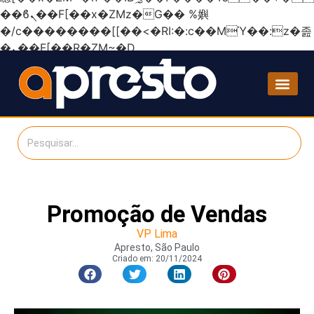
��ϐܢ��F[��x�ZMz�G�� %嬩
�/c��������[[��<�RI:�:c��MΎ��:z�졾
�ܢ��F[��R�ZM~�D
Promoção de Vendas
VP Lima
Apresto, São Paulo
Criado em:
20/11/2024