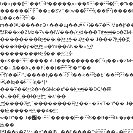
b�>j��)΄��!P�����ԫ��&���;�"k��B
��������p�SVT�(w��ę��!j����
��x�;�-
m��@J����nQ+���պ��כ��7�Ma�jf��J��ͱ4j���Ѳ�
撆R��x�ZMz�7v��IW���/d��ٞ�Тז�c�ZM~�ji�� ߒ��sQz�����Ԡ��DW��3�De�n"��M�+/
��������B��:�-�u��IJ���7j�委
���9��p�=�'m��AN�ޭ�=/
��������B��:�-
�n&������nUf���������q��x�ZM
Ϲ�+,&��Ὰܢ��F[��(�1�*"��
ϒ��"J����ԧ�����<�;�b"�� ���"j����
,�!q�� қ�*]/
���؝�2��7�SMc�s"���ޭ�DQ/�应
�ܢ��F_��!� :�s"��
����7`��������F��+�SVT�n"��IJ�
�应����B ��4�
w�D"��IJ�׭�-`������S��9�Dr�ji��EJ߅��gJ�
应��
矁[��x�ZM~�n"��IB؃��!'����Тѕ��+��(m��IK�ʭ�/|