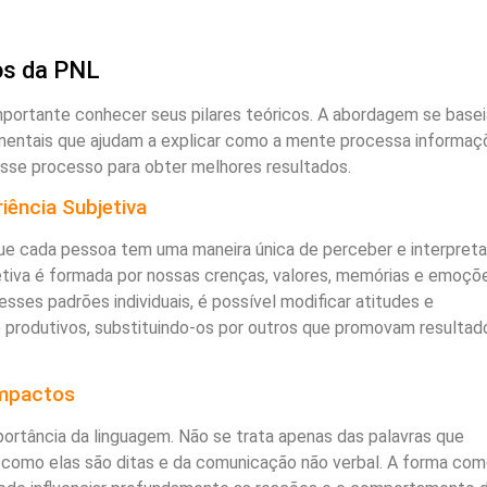
os da PNL
portante conhecer seus pilares teóricos. A abordagem se basei
entais que ajudam a explicar como a mente processa informaç
sse processo para obter melhores resultados.
ência Subjetiva
que cada pessoa tem uma maneira única de perceber e interpreta
etiva é formada por nossas crenças, valores, memórias e emoçõ
sses padrões individuais, é possível modificar atitudes e
produtivos, substituindo-os por outros que promovam resultad
Impactos
portância da linguagem. Não se trata apenas das palavras que
omo elas são ditas e da comunicação não verbal. A forma co