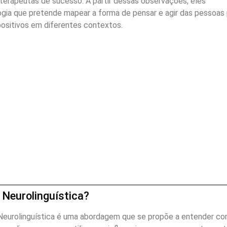
 terapeutas de sucesso. A partir dessas observações, eles
a que pretende mapear a forma de pensar e agir das pessoas 
 positivos em diferentes contextos.
Neurolinguística?
Neurolinguística é uma abordagem que se propõe a entender c