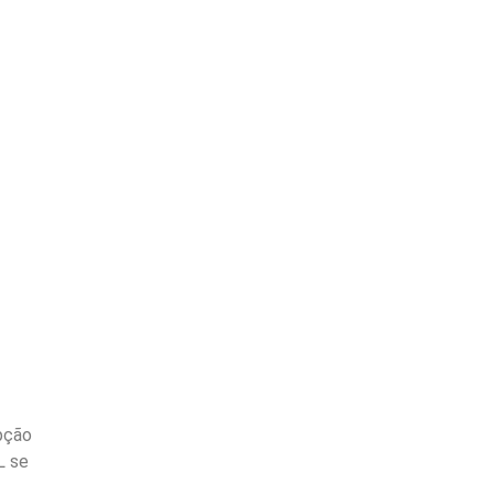
pção
L se