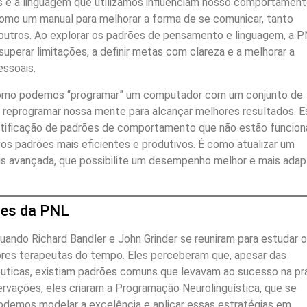
is e a linguagem que utilizamos influenciam nosso comportament
omo um manual para melhorar a forma de se comunicar, tanto
utros. Ao explorar os padrões de pensamento e linguagem, a 
superar limitações, a definir metas com clareza e a melhorar a
essoais.
m como podemos “programar” um computador com um conjunto de
reprogramar nossa mente para alcançar melhores resultados. E
ntificação de padrões de comportamento que não estão funcio
vos padrões mais eficientes e produtivos. É como atualizar um
s avançada, que possibilite um desempenho melhor e mais ada
res da PNL
ando Richard Bandler e John Grinder se reuniram para estudar 
res terapeutas do tempo. Eles perceberam que, apesar das
uticas, existiam padrões comuns que levavam ao sucesso na pr
rvações, eles criaram a Programação Neurolinguística, que se
odemos modelar a excelência e aplicar essas estratégias em