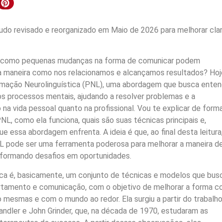
do revisado e reorganizado em Maio de 2026 para melhorar clar
m como pequenas mudanças na forma de comunicar podem
 maneira como nos relacionamos e alcançamos resultados? Hoj
amação Neurolinguística (PNL), uma abordagem que busca enten
os processos mentais, ajudando a resolver problemas e a
 na vida pessoal quanto na profissional. Vou te explicar de form
NL, como ela funciona, quais são suas técnicas principais e,
e essa abordagem enfrenta. A ideia é que, ao final desta leitura
pode ser uma ferramenta poderosa para melhorar a maneira d
nsformando desafios em oportunidades.
ca é, basicamente, um conjunto de técnicas e modelos que bus
ortamento e comunicação, com o objetivo de melhorar a forma 
 mesmas e com o mundo ao redor. Ela surgiu a partir do trabalh
andler e John Grinder, que, na década de 1970, estudaram as