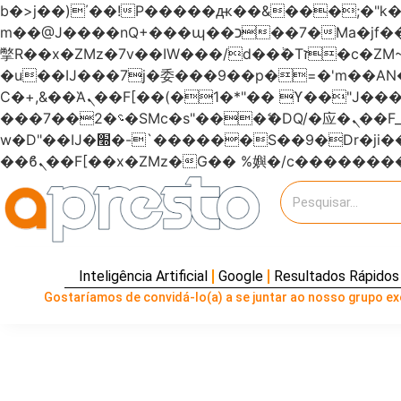
b�>j��)΄��!P�����ԫ��&���;�"k��B�޶�}��������p�SVT�(w��ę��!j�����
m��@J����nQ+���պ��כ��7�Ma�jf��J��ͱ4j���Ѳ�
撆R��x�ZMz�7v��IW���/d��ٞ�Тז�c�ZM~�ji�� ߒ��sQz�����Ԡ��DW��3�De�n"��M�+/��������B��:�-
�u��IJ���7j�委���9��p�=�'m��
Ϲ�+,&��Ὰܢ��F[��(�1�*"�� ϒ��"J����ԧ�����<�;�b"�� ���"j�����ܢ��F[��x� ,�!q�� қ�*]/
���؝�2��7�SMc�s"���ޭ�DQ/�应�ܢ��F_��!� :�s"������7`��������F��+�SVT�n"��IJ����nQ/�应����B ��4�
w�D"��IJ�׭�-`������S��9�Dr�ji��EJ߅��gJ�应��矁[��x�ZM~�n"��IB؃��!'����Тѕ��+��(m��IK�ʭ�/|
Inteligência Artificial
Google
Resultados Rápidos
Gostaríamos de convidá-lo(a) a se juntar ao nosso grupo exc