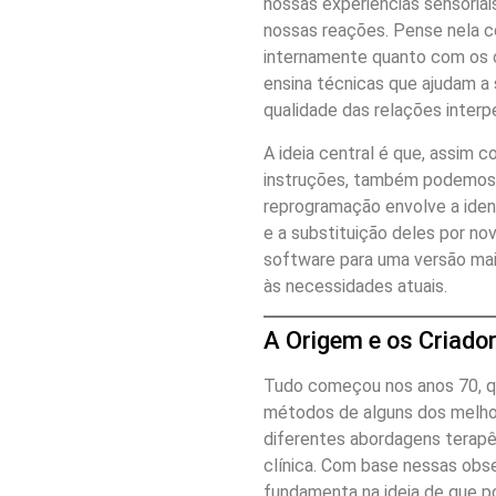
nossas experiências sensoria
nossas reações. Pense nela c
internamente quanto com os o
ensina técnicas que ajudam a 
qualidade das relações interp
A ideia central é que, assi
instruções, também podemos 
reprogramação envolve a ide
e a substituição deles por no
software para uma versão mai
às necessidades atuais.
A Origem e os Criado
Tudo começou nos anos 70, qu
métodos de alguns dos melho
diferentes abordagens terapê
clínica. Com base nessas obse
fundamenta na ideia de que p