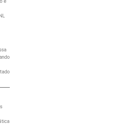
o e
PNL
ssa
nando
ptado
os
ática