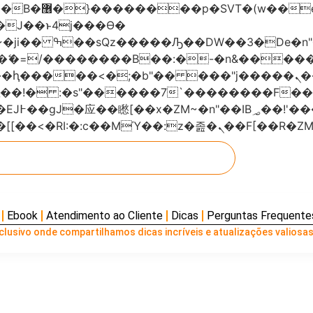
���x�;�-
AN�ޭ�=/��������B��:�-�n&���
��ϐܢ��F[��x�ZMz�G�� %嬩�/c��������[[��<�RI:�:c��MΎ��:z
Ebook
Atendimento ao Cliente
Dicas
Perguntas Frequente
lusivo onde compartilhamos dicas incríveis e atualizações valiosas