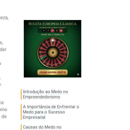
eza,
e,
der
a
,
e
Introdução ao Medo no
Empreendedorismo
ca
A Importância de Enfrentar o
como
Medo para o Sucesso
o de
Empresarial
Causas do Medo no