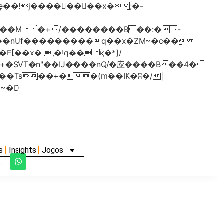
���nUf���������q��x�ZM~�
c��
�졾�ܢ��F[��R�ZM~�D
s
Insights
Jogos
.