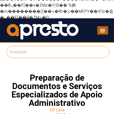
��ϐܢ��F[��x�ZMz�G�� %嬩
�/c��������[[��<�RI:�:c��MΎ��:z�졾
�ܢ��F[��R�ZM~�D
Preparação de
Documentos e Serviços
Especializados de Apoio
Administrativo
VP Lima