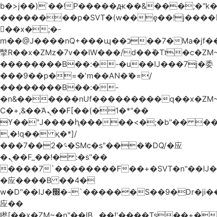
b�>j��)΄��!P�����ԫ��&���;�"k��B
��������p�SVT�(w��ę��!j����
��x�;�-
m��@J����nQ+���պ��כ��7�Ma�jf��J��ͱ4j���Ѳ�
撆R��x�ZMz�7v��IW���/d��ٞ�Тז�c�ZM~�ji�� ߒ��sQz�����Ԡ��DW��3�De�n"��M�+/
��������B��:�-�u��IJ���7j�委
���9��p�=�'m��AN�ޭ�=/
��������B��:�-
�n&������nUf���������q��x�ZM
Ϲ�+,&��Ὰܢ��F[��(�1�*"��
ϒ��"J����ԧ�����<�;�b"�� ���"j����
,�!q�� қ�*]/
���؝�2��7�SMc�s"���ޭ�DQ/�应
�ܢ��F_��!� :�s"��
����7`��������F��+�SVT�n"��IJ�
�应����B ��4�
w�D"��IJ�׭�-`������S��9�Dr�ji��EJ߅��gJ�
应��
矁[��x�ZM~�n"��IB؃��!'����Тѕ��+��(m��IK�ʭ�/|