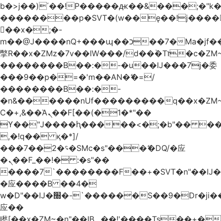
b�>j��)΄��!P�����ԫ��&���;�"k��B
��������p�SVT�(w��ę��!j����
��x�;�-
m��@J����nQ+���պ��כ��7�Ma�jf��J��ͱ4j���Ѳ�
撆R��x�ZMz�7v��IW���/d��ٞ�Тז�c�ZM~�ji�� ߒ��sQz�����Ԡ��DW��3�De�n"��M�+/
��������B��:�-�u��IJ���7j�委
���9��p�=�'m��AN�ޭ�=/
��������B��:�-
�n&������nUf���������q��x�ZM
Ϲ�+,&��Ὰܢ��F[��(�1�*"��
ϒ��"J����ԧ�����<�;�b"�� ���"j����
,�!q�� қ�*]/
���؝�2��7�SMc�s"���ޭ�DQ/�应
�ܢ��F_��!� :�s"��
����7`��������F��+�SVT�n"��IJ�
�应����B ��4�
w�D"��IJ�׭�-`������S��9�Dr�ji��EJ߅��gJ�
应��
矁[��x�ZM~�n"��IB؃��!'����Тѕ��+��(m��IK�ʭ�/|