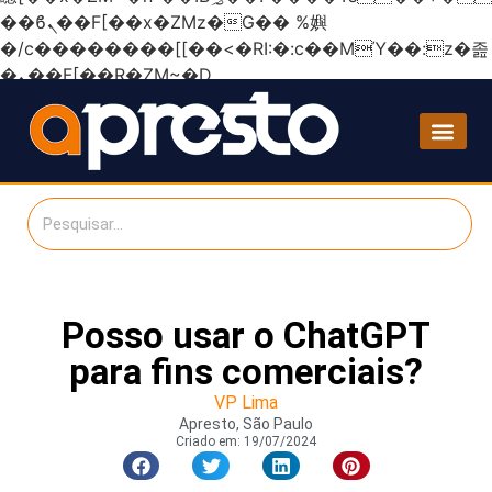
��ϐܢ��F[��x�ZMz�G�� %嬩
�/c��������[[��<�RI:�:c��MΎ��:z�졾
�ܢ��F[��R�ZM~�D
Posso usar o ChatGPT
para fins comerciais?
VP Lima
Apresto, São Paulo
Criado em:
19/07/2024