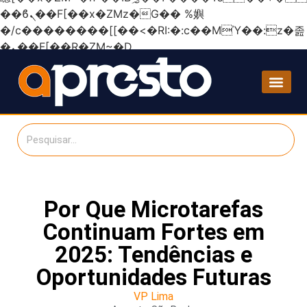
��ϐܢ��F[��x�ZMz�G�� %嬩
�/c��������[[��<�RI:�:c��MΎ��:z�졾
�ܢ��F[��R�ZM~�D
Por Que Microtarefas
Continuam Fortes em
2025: Tendências e
Oportunidades Futuras
VP Lima