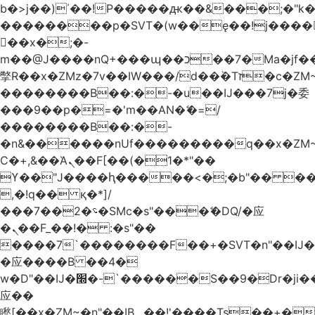
b�>j��)΄��!P�����ԫ��&���;�"k��B
��������p�SVT�(w��ę��!j����
��x�;�-
m��@J����nQ+���պ��כ��7�Ma�jf��J��ͱ4j���Ѳ�
撆R��x�ZMz�7v��IW���/d��ٞ�Тז�c�ZM~�ji�� ߒ��sQz�����Ԡ��DW��3�De�n"��M�+/
��������B��:�-�u��IJ���7j�委
���9��p�=�'m��AN�ޭ�=/
��������B��:�-
�n&������nUf���������q��x�ZM
Ϲ�+,&��Ὰܢ��F[��(�1�*"��
ϒ��"J����ԧ�����<�;�b"�� ���"j����
,�!q�� қ�*]/
���؝�2��7�SMc�s"���ޭ�DQ/�应
�ܢ��F_��!� :�s"��
����7`��������F��+�SVT�n"��IJ�
�应����B ��4�
w�D"��IJ�׭�-`������S��9�Dr�ji��EJ߅��gJ�
应��
矁[��x�ZM~�n"��IB؃��!'����Тѕ��+��(m��IK�ʭ�/|