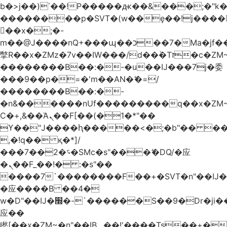
b�>j��)΄��!P�����ԫ��&���;�"k��B
��������p�SVT�(w��ę��!j����
��x�;�-
m��@J����nQ+���պ��כ��7�Ma�jf��J��ͱ4j���Ѳ�
撆R��x�ZMz�7v��IW���/d��ٞ�Тז�c�ZM~�ji�� ߒ��sQz�����Ԡ��DW��3�De�n"��M�+/
��������B��:�-�u��IJ���7j�委
���9��p�=�'m��AN�ޭ�=/
��������B��:�-
�n&������nUf���������q��x�ZM
Ϲ�+,&��Ὰܢ��F[��(�1�*"��
ϒ��"J����ԧ�����<�;�b"�� ���"j����
,�!q�� қ�*]/
���؝�2��7�SMc�s"���ޭ�DQ/�应
�ܢ��F_��!� :�s"��
����7`��������F��+�SVT�n"��IJ�
�应����B ��4�
w�D"��IJ�׭�-`������S��9�Dr�ji��EJ߅��gJ�
应��
矁[��x�ZM~�n"��IB؃��!'����Тѕ��+��(m��IK�ʭ�/|