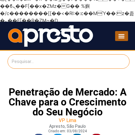
��ϐܢ��F[��x�ZMz�G�� %嬩
�/c��������[[��<�RI:�:c��MΎ��:z�졾
�ܢ��F[��R�ZM~�D
Penetração de Mercado: A
Chave para o Crescimento
do Seu Negócio
VP Lima
Apresto, São Paulo
Criado em:
03/08/2024