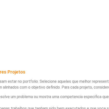
res Projetos
sam estar no portfolio. Selecione aqueles que melhor represen
m alinhados com o objetivo definido. Para cada projeto, consider
esolve um problema ou mostra uma competencia especifica que
enas trabalhos que tenham sido bem executados e que voce s