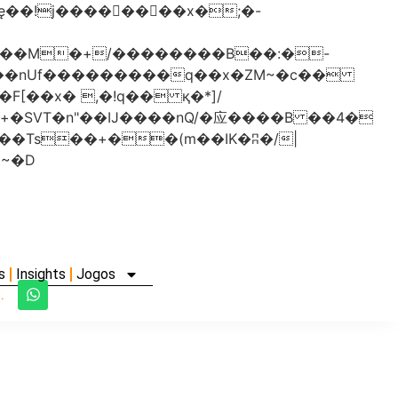
���nUf���������q��x�ZM~�
c��
�졾�ܢ��F[��R�ZM~�D
s
Insights
Jogos
.