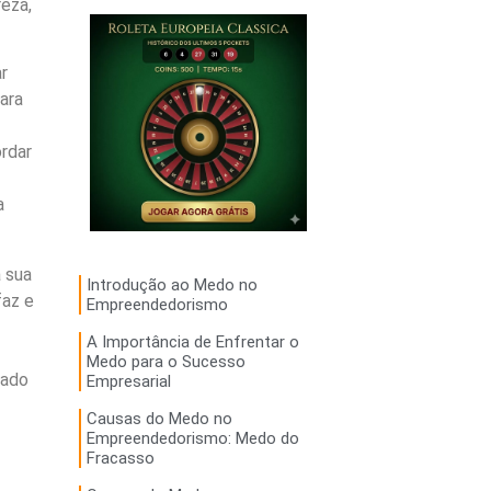
eza,
r
ara
ordar
a
a sua
Introdução ao Medo no
faz e
Empreendedorismo
A Importância de Enfrentar o
Medo para o Sucesso
hado
Empresarial
Causas do Medo no
Empreendedorismo: Medo do
Fracasso