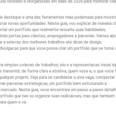
do revisado e reorganizado em Maio de 2026 para melhorar clar
l de destaque e uma das ferramentas mais poderosas para mostra
star novas oportunidades. Neste guia, vou explicar de maneira cl
tar um portfolio que realmente ressalte suas habilidades,
rindo portas para clientes, empregadores e parcerias. Vamos ab
 a selecao dos melhores trabalhos ate dicas de design,
divulgacao para que voce possa criar um portfolio que se torne 
a simples colecao de trabalhos; ele e a representacao visual d
ve transmitir, de forma clara e atrativa, quem voce e, o que voce 
alquer projeto. Seja para se candidatar a uma vaga, conquistar
rair parcerias estrategicas, um portfolio bem estruturado e
o mercado. Neste guia, voce encontrara um passo a passo detal
portfolio que nao so organize suas realizacoes, mas que tambem
para quem o ve.