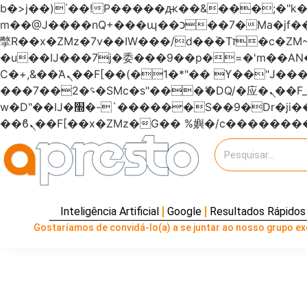
b�>j��)΄��!P�����ԫ��&���;�"k��B�޶�}��������p�SVT�(w��ę��!j�����
m��@J����nQ+���պ��כ��7�Ma�jf��J��ͱ4j���Ѳ�
撆R��x�ZMz�7v��IW���/d��ٞ�Тז�c�ZM~�ji�� ߒ��sQz�����Ԡ��DW��3�De�n"��M�+/��������B��:�-
�u��IJ���7j�委���9��p�=�'m��
Ϲ�+,&��Ὰܢ��F[��(�1�*"�� ϒ��"J����ԧ�����<�;�b"�� ���"j�����ܢ��F[��x� ,�!q�� қ�*]/
���؝�2��7�SMc�s"���ޭ�DQ/�应�ܢ��F_��!� :�s"������7`��������F��+�SVT�n"��IJ����nQ/�应����B ��4�
w�D"��IJ�׭�-`������S��9�Dr�ji��EJ߅��gJ�应��矁[��x�ZM~�n"��IB؃��!'����Тѕ��+��(m��IK�ʭ�/|
Inteligência Artificial
Google
Resultados Rápidos
Gostaríamos de convidá-lo(a) a se juntar ao nosso grupo exc