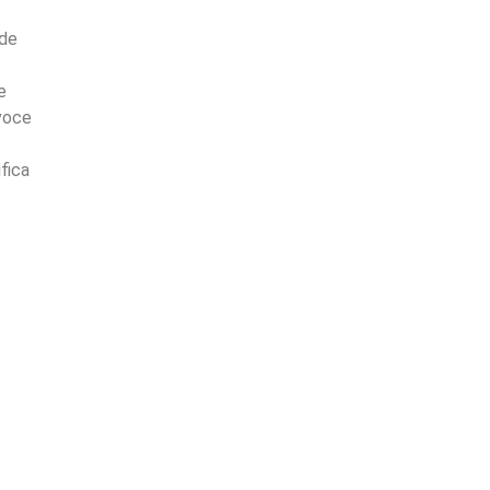
 de
e
 voce
fica