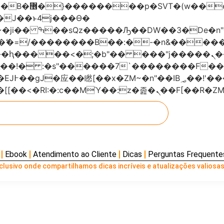
���x�;�-
AN�ޭ�=/��������B��:�-�n&���
��ϐܢ��F[��x�ZMz�G�� %嬩�/c��������[[��<�RI:�:c��MΎ��:z
Ebook
Atendimento ao Cliente
Dicas
Perguntas Frequente
lusivo onde compartilhamos dicas incríveis e atualizações valiosas