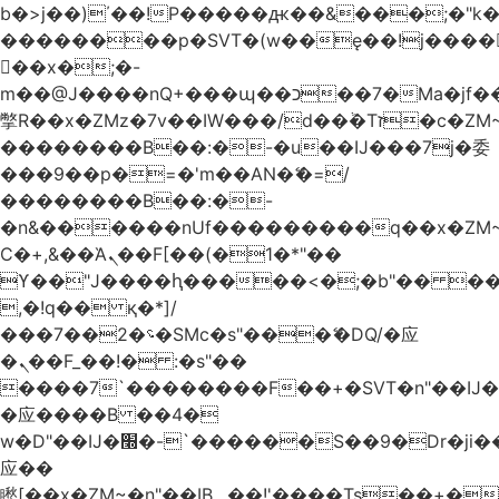
b�>j��)΄��!P�����ԫ��&���;�"k��B
��������p�SVT�(w��ę��!j����
��x�;�-
m��@J����nQ+���պ��כ��7�Ma�jf��J��ͱ4j���Ѳ�
撆R��x�ZMz�7v��IW���/d��ٞ�Тז�c�ZM~�ji�� ߒ��sQz�����Ԡ��DW��3�De�n"��M�+/
��������B��:�-�u��IJ���7j�委
���9��p�=�'m��AN�ޭ�=/
��������B��:�-
�n&������nUf���������q��x�ZM
Ϲ�+,&��Ὰܢ��F[��(�1�*"��
ϒ��"J����ԧ�����<�;�b"�� ���"j����
,�!q�� қ�*]/
���؝�2��7�SMc�s"���ޭ�DQ/�应
�ܢ��F_��!� :�s"��
����7`��������F��+�SVT�n"��IJ�
�应����B ��4�
w�D"��IJ�׭�-`������S��9�Dr�ji��EJ߅��gJ�
应��
矁[��x�ZM~�n"��IB؃��!'����Тѕ��+��(m��IK�ʭ�/|