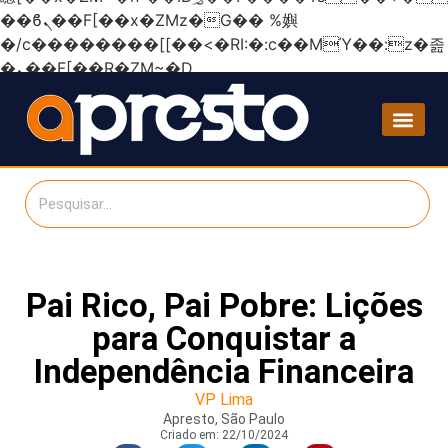
��ϐܢ��F[��x�ZMz�G�� %嬩
�/c��������[[��<�RI:�:c��MΎ��:z�졾
�ܢ��F[��R�ZM~�D
Pai Rico, Pai Pobre: Lições
para Conquistar a
Independência Financeira
VP Lima
Apresto, São Paulo
Criado em:
22/10/2024