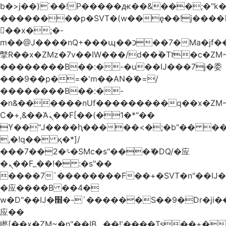
b�>j��)΄��!P�����ԫ��&���;�"k��B
��������p�SVT�(w��ę��!j����
��x�;�-
m��@J����nQ+���պ��כ��7�Ma�jf��J��ͱ4j���Ѳ�
撆R��x�ZMz�7v��IW���/d��ٞ�Тז�c�ZM~�ji�� ߒ��sQz�����Ԡ��DW��3�De�n"��M�+/
��������B��:�-�u��IJ���7j�委
���9��p�=�'m��AN�ޭ�=/
��������B��:�-
�n&������nUf���������q��x�ZM
Ϲ�+,&��Ὰܢ��F[��(�1�*"��
ϒ��"J����ԧ�����<�;�b"�� ���"j����
,�!q�� қ�*]/
���؝�2��7�SMc�s"���ޭ�DQ/�应
�ܢ��F_��!� :�s"��
����7`��������F��+�SVT�n"��IJ�
�应����B ��4�
w�D"��IJ�׭�-`������S��9�Dr�ji��EJ߅��gJ�
应��
矁[��x�ZM~�n"��IB؃��!'����Тѕ��+��(m��IK�ʭ�/|