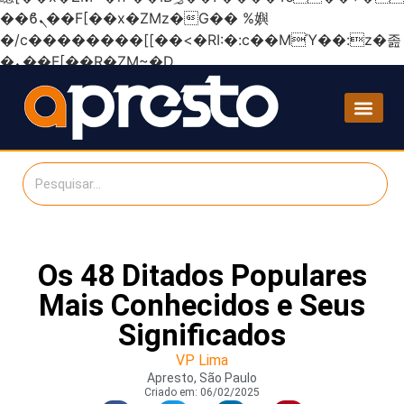
��ϐܢ��F[��x�ZMz�G�� %嬩
�/c��������[[��<�RI:�:c��MΎ��:z�졾
�ܢ��F[��R�ZM~�D
Os 48 Ditados Populares
Mais Conhecidos e Seus
Significados
VP Lima
Apresto, São Paulo
Criado em:
06/02/2025