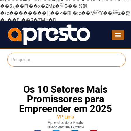
��ϐܢ��F[��x�ZMz�G�� %嬩
�/c��������[[��<�RI:�:c��MΎ��:z�졾
�ܢ��F[��R�ZM~�D
Os 10 Setores Mais
Promissores para
Empreender em 2025
VP Lima
Apresto, São Paulo
Criado em:
30/12/2024