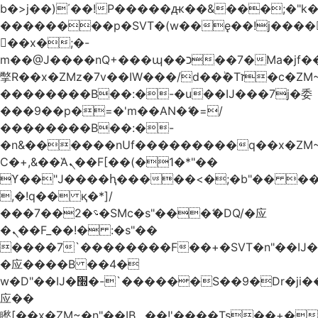
b�>j��)΄��!P�����ԫ��&���;�"k��B
��������p�SVT�(w��ę��!j����
��x�;�-
m��@J����nQ+���պ��כ��7�Ma�jf��J��ͱ4j���Ѳ�
撆R��x�ZMz�7v��IW���/d��ٞ�Тז�c�ZM~�ji�� ߒ��sQz�����Ԡ��DW��3�De�n"��M�+/
��������B��:�-�u��IJ���7j�委
���9��p�=�'m��AN�ޭ�=/
��������B��:�-
�n&������nUf���������q��x�ZM
Ϲ�+,&��Ὰܢ��F[��(�1�*"��
ϒ��"J����ԧ�����<�;�b"�� ���"j����
,�!q�� қ�*]/
���؝�2��7�SMc�s"���ޭ�DQ/�应
�ܢ��F_��!� :�s"��
����7`��������F��+�SVT�n"��IJ�
�应����B ��4�
w�D"��IJ�׭�-`������S��9�Dr�ji��EJ߅��gJ�
应��
矁[��x�ZM~�n"��IB؃��!'����Тѕ��+��(m��IK�ʭ�/|