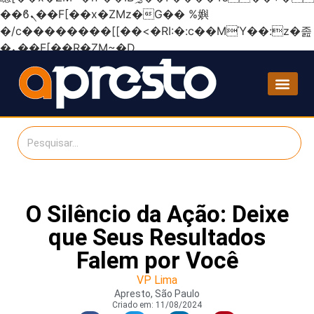
��ϐܢ��F[��x�ZMz�G�� %嬩
�/c��������[[��<�RI:�:c��MΎ��:z�졾
�ܢ��F[��R�ZM~�D
O Silêncio da Ação: Deixe
que Seus Resultados
Falem por Você
VP Lima
Apresto, São Paulo
Criado em:
11/08/2024