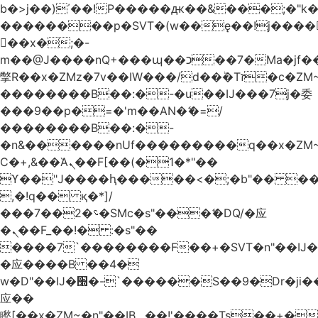
b�>j��)΄��!P�����ԫ��&���;�"k��B
��������p�SVT�(w��ę��!j����
��x�;�-
m��@J����nQ+���պ��כ��7�Ma�jf��J��ͱ4j���Ѳ�
撆R��x�ZMz�7v��IW���/d��ٞ�Тז�c�ZM~�ji�� ߒ��sQz�����Ԡ��DW��3�De�n"��M�+/
��������B��:�-�u��IJ���7j�委
���9��p�=�'m��AN�ޭ�=/
��������B��:�-
�n&������nUf���������q��x�ZM
Ϲ�+,&��Ὰܢ��F[��(�1�*"��
ϒ��"J����ԧ�����<�;�b"�� ���"j����
,�!q�� қ�*]/
���؝�2��7�SMc�s"���ޭ�DQ/�应
�ܢ��F_��!� :�s"��
����7`��������F��+�SVT�n"��IJ�
�应����B ��4�
w�D"��IJ�׭�-`������S��9�Dr�ji��EJ߅��gJ�
应��
矁[��x�ZM~�n"��IB؃��!'����Тѕ��+��(m��IK�ʭ�/|