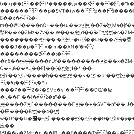
b�>j��)΄��!P�����ԫ��&���;�"k��B
��������p�SVT�(w��ę��!j����
��x�;�-
m��@J����nQ+���պ��כ��7�Ma�jf��J��ͱ4j���Ѳ�
撆R��x�ZMz�7v��IW���/d��ٞ�Тז�c�ZM~�ji�� ߒ��sQz�����Ԡ��DW��3�De�n"��M�+/
��������B��:�-�u��IJ���7j�委
���9��p�=�'m��AN�ޭ�=/
��������B��:�-
�n&������nUf���������q��x�ZM
Ϲ�+,&��Ὰܢ��F[��(�1�*"��
ϒ��"J����ԧ�����<�;�b"�� ���"j����
,�!q�� қ�*]/
���؝�2��7�SMc�s"���ޭ�DQ/�应
�ܢ��F_��!� :�s"��
����7`��������F��+�SVT�n"��IJ�
�应����B ��4�
w�D"��IJ�׭�-`������S��9�Dr�ji��EJ߅��gJ�
应��
矁[��x�ZM~�n"��IB؃��!'����Тѕ��+��(m��IK�ʭ�/|