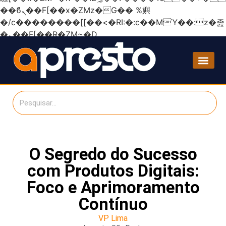
��ϐܢ��F[��x�ZMz�G�� %嬩
�/c��������[[��<�RI:�:c��MΎ��:z�졾
�ܢ��F[��R�ZM~�D
O Segredo do Sucesso
com Produtos Digitais:
Foco e Aprimoramento
Contínuo
VP Lima