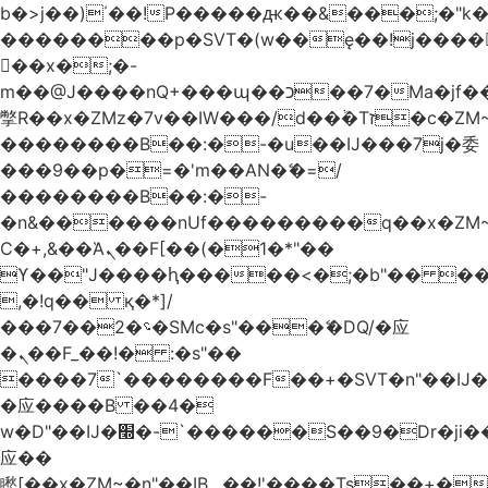
b�>j��)΄��!P�����ԫ��&���;�"k��B
��������p�SVT�(w��ę��!j����
��x�;�-
m��@J����nQ+���պ��כ��7�Ma�jf��J��ͱ4j���Ѳ�
撆R��x�ZMz�7v��IW���/d��ٞ�Тז�c�ZM~�ji�� ߒ��sQz�����Ԡ��DW��3�De�n"��M�+/
��������B��:�-�u��IJ���7j�委
���9��p�=�'m��AN�ޭ�=/
��������B��:�-
�n&������nUf���������q��x�ZM
Ϲ�+,&��Ὰܢ��F[��(�1�*"��
ϒ��"J����ԧ�����<�;�b"�� ���"j����
,�!q�� қ�*]/
���؝�2��7�SMc�s"���ޭ�DQ/�应
�ܢ��F_��!� :�s"��
����7`��������F��+�SVT�n"��IJ�
�应����B ��4�
w�D"��IJ�׭�-`������S��9�Dr�ji��EJ߅��gJ�
应��
矁[��x�ZM~�n"��IB؃��!'����Тѕ��+��(m��IK�ʭ�/|