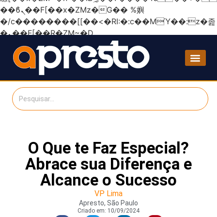
��ϐܢ��F[��x�ZMz�G�� %嬩
�/c��������[[��<�RI:�:c��MΎ��:z�졾
�ܢ��F[��R�ZM~�D
O Que te Faz Especial?
Abrace sua Diferença e
Alcance o Sucesso
VP Lima
Apresto, São Paulo
Criado em:
10/09/2024