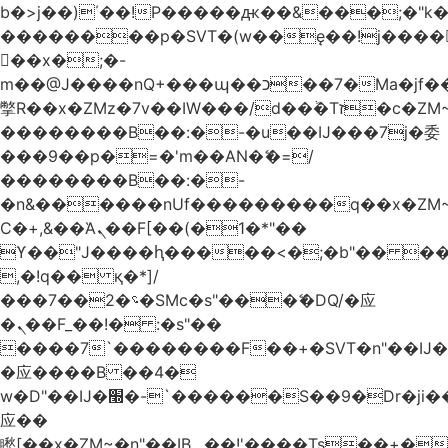
b�>j��)΄��!P�����ԫ��&���;�"k��B
��������p�SVT�(w��ę��!j����
��x�;�-
m��@J����nQ+���պ��כ��7�Ma�jf��J��ͱ4j���Ѳ�
撆R��x�ZMz�7v��IW���/d��ٞ�Тז�c�ZM~�ji�� ߒ��sQz�����Ԡ��DW��3�De�n"��M�+/
��������B��:�-�u��IJ���7j�委
���9��p�=�'m��AN�ޭ�=/
��������B��:�-
�n&������nUf���������q��x�ZM
Ϲ�+,&��Ὰܢ��F[��(�1�*"��
ϒ��"J����ԧ�����<�;�b"�� ���"j����
,�!q�� қ�*]/
���؝�2��7�SMc�s"���ޭ�DQ/�应
�ܢ��F_��!� :�s"��
����7`��������F��+�SVT�n"��IJ�
�应����B ��4�
w�D"��IJ�׭�-`������S��9�Dr�ji��EJ߅��gJ�
应��
矁[��x�ZM~�n"��IB؃��!'����Тѕ��+��(m��IK�ʭ�/|