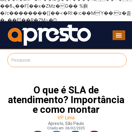
��ϐܢ��F[��x�ZMz�G�� %嬩
�/c��������[[��<�RI:�:c��MΎ��:z�졾
�ܢ��F[��R�ZM~�D
O que é SLA de
atendimento? Importância
e como montar
VP Lima
Apresto, São Paulo
Criado em:
06/02/2025