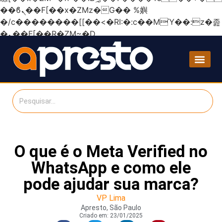
��ϐܢ��F[��x�ZMz�G�� %嬩
�/c��������[[��<�RI:�:c��MΎ��:z�졾
�ܢ��F[��R�ZM~�D
O que é o Meta Verified no
WhatsApp e como ele
pode ajudar sua marca?
VP Lima
Apresto, São Paulo
Criado em:
23/01/2025