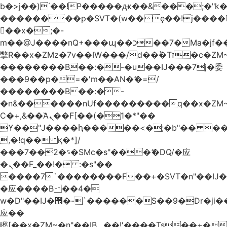
b�>j��)΄��!P�����ԫ��&���;�"k��B
��������p�SVT�(w��ę��!j����
��x�;�-
m��@J����nQ+���պ��כ��7�Ma�jf��J��ͱ4j���Ѳ�
撆R��x�ZMz�7v��IW���/d��ٞ�Тז�c�ZM~�ji�� ߒ��sQz�����Ԡ��DW��3�De�n"��M�+/
��������B��:�-�u��IJ���7j�委
���9��p�=�'m��AN�ޭ�=/
��������B��:�-
�n&������nUf���������q��x�ZM
Ϲ�+,&��Ὰܢ��F[��(�1�*"��
ϒ��"J����ԧ�����<�;�b"�� ���"j����
,�!q�� қ�*]/
���؝�2��7�SMc�s"���ޭ�DQ/�应
�ܢ��F_��!� :�s"��
����7`��������F��+�SVT�n"��IJ�
�应����B ��4�
w�D"��IJ�׭�-`������S��9�Dr�ji��EJ߅��gJ�
应��
矁[��x�ZM~�n"��IB؃��!'����Тѕ��+��(m��IK�ʭ�/|