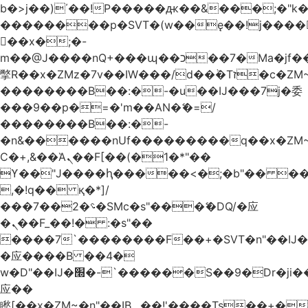
b�>j��)΄��!P�����ԫ��&���;�"k��B
��������p�SVT�(w��ę��!j����
��x�;�-
m��@J����nQ+���պ��כ��7�Ma�jf��J��ͱ4j���Ѳ�
撆R��x�ZMz�7v��IW���/d��ٞ�Тז�c�ZM~�ji�� ߒ��sQz�����Ԡ��DW��3�De�n"��M�+/
��������B��:�-�u��IJ���7j�委
���9��p�=�'m��AN�ޭ�=/
��������B��:�-
�n&������nUf���������q��x�ZM
Ϲ�+,&��Ὰܢ��F[��(�1�*"��
ϒ��"J����ԧ�����<�;�b"�� ���"j����
,�!q�� қ�*]/
���؝�2��7�SMc�s"���ޭ�DQ/�应
�ܢ��F_��!� :�s"��
����7`��������F��+�SVT�n"��IJ�
�应����B ��4�
w�D"��IJ�׭�-`������S��9�Dr�ji��EJ߅��gJ�
应��
矁[��x�ZM~�n"��IB؃��!'����Тѕ��+��(m��IK�ʭ�/|