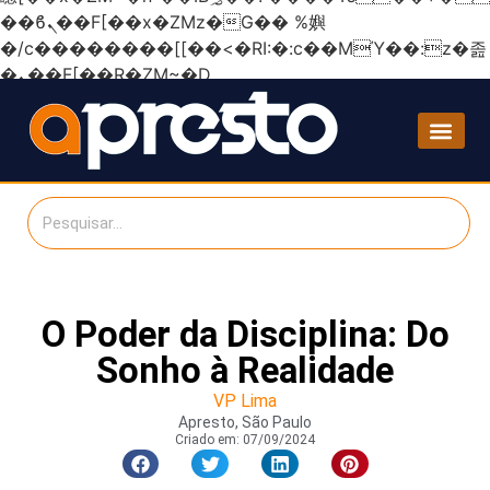
��ϐܢ��F[��x�ZMz�G�� %嬩
�/c��������[[��<�RI:�:c��MΎ��:z�졾
�ܢ��F[��R�ZM~�D
O Poder da Disciplina: Do
Sonho à Realidade
VP Lima
Apresto, São Paulo
Criado em:
07/09/2024