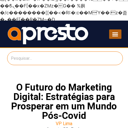
��ϐܢ��F[��x�ZMz�G�� %嬩
�/c��������[[��<�RI:�:c��MΎ��:z�졾
�ܢ��F[��R�ZM~�D
O Futuro do Marketing
Digital: Estratégias para
Prosperar em um Mundo
Pós-Covid
VP Lima