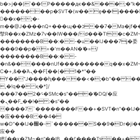
b�>j��)΄��!P�����ԫ��&���;�"k��B
��������p�SVT�(w��ę��!j����
��x�;�-
m��@J����nQ+���պ��כ��7�Ma�jf��J��ͱ4j���Ѳ�
撆R��x�ZMz�7v��IW���/d��ٞ�Тז�c�ZM~�ji�� ߒ��sQz�����Ԡ��DW��3�De�n"��M�+/
��������B��:�-�u��IJ���7j�委
���9��p�=�'m��AN�ޭ�=/
��������B��:�-
�n&������nUf���������q��x�ZM
Ϲ�+,&��Ὰܢ��F[��(�1�*"��
ϒ��"J����ԧ�����<�;�b"�� ���"j����
,�!q�� қ�*]/
���؝�2��7�SMc�s"���ޭ�DQ/�应
�ܢ��F_��!� :�s"��
����7`��������F��+�SVT�n"��IJ�
�应����B ��4�
w�D"��IJ�׭�-`������S��9�Dr�ji��EJ߅��gJ�
应��
矁[��x�ZM~�n"��IB؃��!'����Тѕ��+��(m��IK�ʭ�/|