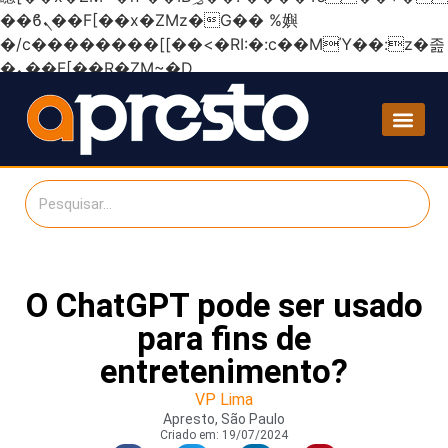
��ϐܢ��F[��x�ZMz�G�� %嬩
�/c��������[[��<�RI:�:c��MΎ��:z�졾
�ܢ��F[��R�ZM~�D
O ChatGPT pode ser usado
para fins de
entretenimento?
VP Lima
Apresto, São Paulo
Criado em:
19/07/2024