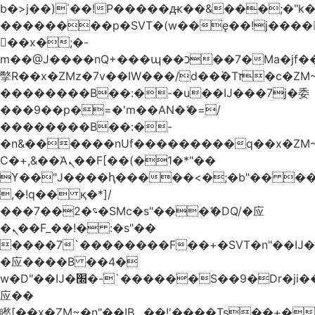
b�>j��)΄��!P�����ԫ��&���;�"k��B
��������p�SVT�(w��ę��!j����
��x�;�-
m��@J����nQ+���պ��כ��7�Ma�jf��J��ͱ4j���Ѳ�
撆R��x�ZMz�7v��IW���/d��ٞ�Тז�c�ZM~�ji�� ߒ��sQz�����Ԡ��DW��3�De�n"��M�+/
��������B��:�-�u��IJ���7j�委
���9��p�=�'m��AN�ޭ�=/
��������B��:�-
�n&������nUf���������q��x�ZM
Ϲ�+,&��Ὰܢ��F[��(�1�*"��
ϒ��"J����ԧ�����<�;�b"�� ���"j����
,�!q�� қ�*]/
���؝�2��7�SMc�s"���ޭ�DQ/�应
�ܢ��F_��!� :�s"��
����7`��������F��+�SVT�n"��IJ�
�应����B ��4�
w�D"��IJ�׭�-`������S��9�Dr�ji��EJ߅��gJ�
应��
矁[��x�ZM~�n"��IB؃��!'����Тѕ��+��(m��IK�ʭ�/|