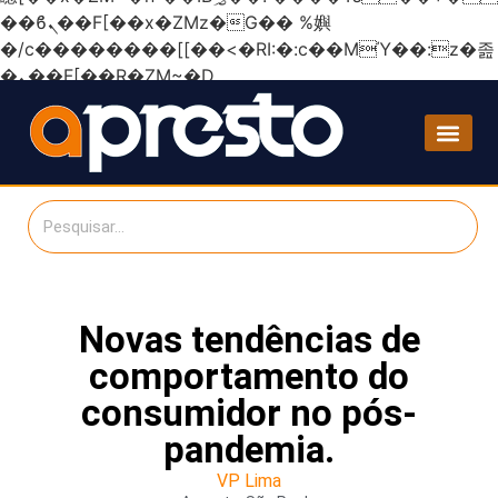
��ϐܢ��F[��x�ZMz�G�� %嬩
�/c��������[[��<�RI:�:c��MΎ��:z�졾
�ܢ��F[��R�ZM~�D
Novas tendências de
comportamento do
consumidor no pós-
pandemia.
VP Lima