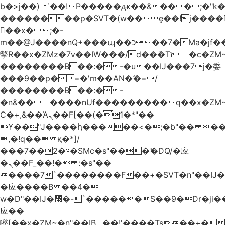
b�>j��)΄��!P�����ԫ��&���;�"k��B
��������p�SVT�(w��ę��!j����
��x�;�-
m��@J����nQ+���պ��כ��7�Ma�jf��J��ͱ4j���Ѳ�
撆R��x�ZMz�7v��IW���/d��ٞ�Тז�c�ZM~�ji�� ߒ��sQz�����Ԡ��DW��3�De�n"��M�+/
��������B��:�-�u��IJ���7j�委
���9��p�=�'m��AN�ޭ�=/
��������B��:�-
�n&������nUf���������q��x�ZM
Ϲ�+,&��Ὰܢ��F[��(�1�*"��
ϒ��"J����ԧ�����<�;�b"�� ���"j����
,�!q�� қ�*]/
���؝�2��7�SMc�s"���ޭ�DQ/�应
�ܢ��F_��!� :�s"��
����7`��������F��+�SVT�n"��IJ�
�应����B ��4�
w�D"��IJ�׭�-`������S��9�Dr�ji��EJ߅��gJ�
应��
矁[��x�ZM~�n"��IB؃��!'����Тѕ��+��(m��IK�ʭ�/|