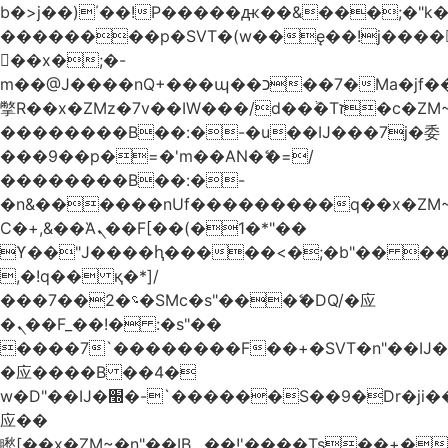
b�>j��)΄��!P�����ԫ��&���;�"k��B
��������p�SVT�(w��ę��!j����
��x�;�-
m��@J����nQ+���պ��כ��7�Ma�jf��J��ͱ4j���Ѳ�
撆R��x�ZMz�7v��IW���/d��ٞ�Тז�c�ZM~�ji�� ߒ��sQz�����Ԡ��DW��3�De�n"��M�+/
��������B��:�-�u��IJ���7j�委
���9��p�=�'m��AN�ޭ�=/
��������B��:�-
�n&������nUf���������q��x�ZM
Ϲ�+,&��Ὰܢ��F[��(�1�*"��
ϒ��"J����ԧ�����<�;�b"�� ���"j����
,�!q�� қ�*]/
���؝�2��7�SMc�s"���ޭ�DQ/�应
�ܢ��F_��!� :�s"��
����7`��������F��+�SVT�n"��IJ�
�应����B ��4�
w�D"��IJ�׭�-`������S��9�Dr�ji��EJ߅��gJ�
应��
矁[��x�ZM~�n"��IB؃��!'����Тѕ��+��(m��IK�ʭ�/|