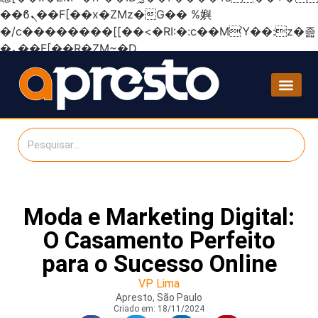
��ϐܢ��F[��x�ZMz�G�� %嬩
�/c��������[[��<�RI:�:c��MΎ��:z�졾
�ܢ��F[��R�ZM~�D
Moda e Marketing Digital:
O Casamento Perfeito
para o Sucesso Online
VP Lima
Apresto, São Paulo
Criado em:
18/11/2024