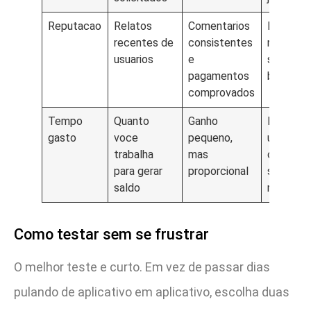
Reputacao
Relatos
Comentarios
Muitas
recentes de
consistentes
reclama
usuarios
e
sobre sa
pagamentos
bloquea
comprovados
Tempo
Quanto
Ganho
Horas d
gasto
voce
pequeno,
uso para
trabalha
mas
centavo
para gerar
proporcional
sem saq
saldo
real
Como testar sem se frustrar
O melhor teste e curto. Em vez de passar dias
pulando de aplicativo em aplicativo, escolha duas