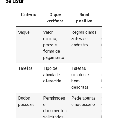
de usar
Criterio
O que
Sinal
Sinal 
verificar
positivo
alert
Saque
Valor
Regras claras
Promess
minimo,
antes do
de saqu
prazo e
cadastro
imediato
forma de
sem expl
pagamento
condico
Tarefas
Tipo de
Tarefas
Missoes
atividade
simples e
confusas
oferecida
bem
impossiv
descritas
de concl
Dados
Permissoes
Pede apenas
Solicita
pessoais
e
o necessario
dados
documentos
demais 
solicitados
justificat