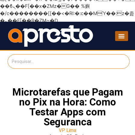
��ϐܢ��F[��x�ZMz�G�� %嬩
�/c��������[[��<�RI:�:c��MΎ��:z�졾
�ܢ��F[��R�ZM~�D
Microtarefas que Pagam
no Pix na Hora: Como
Testar Apps com
Seguranca
VP Lima