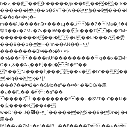
b�>j��)΄��!P�����ԫ��&���;�"k��B
��������p�SVT�(w��ę��!j����
��x�;�-
m��@J����nQ+���պ��כ��7�Ma�jf��J��ͱ4j���Ѳ�
撆R��x�ZMz�7v��IW���/d��ٞ�Тז�c�ZM~�ji�� ߒ��sQz�����Ԡ��DW��3�De�n"��M�+/
��������B��:�-�u��IJ���7j�委
���9��p�=�'m��AN�ޭ�=/
��������B��:�-
�n&������nUf���������q��x�ZM
Ϲ�+,&��Ὰܢ��F[��(�1�*"��
ϒ��"J����ԧ�����<�;�b"�� ���"j����
,�!q�� қ�*]/
���؝�2��7�SMc�s"���ޭ�DQ/�应
�ܢ��F_��!� :�s"��
����7`��������F��+�SVT�n"��IJ�
�应����B ��4�
w�D"��IJ�׭�-`������S��9�Dr�ji��EJ߅��gJ�
应��
矁[��x�ZM~�n"��IB؃��!'����Тѕ��+��(m��IK�ʭ�/|