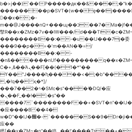
b�>j��)΄��!P�����ԫ��&���;�"k��B
��������p�SVT�(w��ę��!j����
��x�;�-
m��@J����nQ+���պ��כ��7�Ma�jf��J��ͱ4j���Ѳ�
撆R��x�ZMz�7v��IW���/d��ٞ�Тז�c�ZM~�ji�� ߒ��sQz�����Ԡ��DW��3�De�n"��M�+/
��������B��:�-�u��IJ���7j�委
���9��p�=�'m��AN�ޭ�=/
��������B��:�-
�n&������nUf���������q��x�ZM
Ϲ�+,&��Ὰܢ��F[��(�1�*"��
ϒ��"J����ԧ�����<�;�b"�� ���"j����
,�!q�� қ�*]/
���؝�2��7�SMc�s"���ޭ�DQ/�应
�ܢ��F_��!� :�s"��
����7`��������F��+�SVT�n"��IJ�
�应����B ��4�
w�D"��IJ�׭�-`������S��9�Dr�ji��EJ߅��gJ�
应��
矁[��x�ZM~�n"��IB؃��!'����Тѕ��+��(m��IK�ʭ�/|