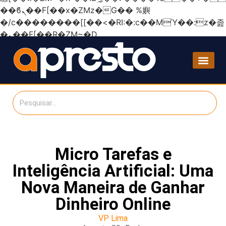
��ϐܢ��F[��x�ZMz�G�� %嬩
�/c��������[[��<�RI:�:c��MΎ��:z�졾
�ܢ��F[��R�ZM~�D
Micro Tarefas e
Inteligência Artificial: Uma
Nova Maneira de Ganhar
Dinheiro Online
VP Lima