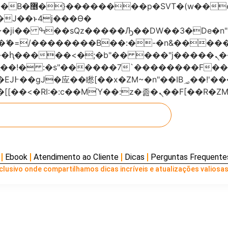
���x�;�-
AN�ޭ�=/��������B��:�-�n&���
��ϐܢ��F[��x�ZMz�G�� %嬩�/c��������[[��<�RI:�:c��MΎ��:z
Ebook
Atendimento ao Cliente
Dicas
Perguntas Frequente
lusivo onde compartilhamos dicas incríveis e atualizações valiosas