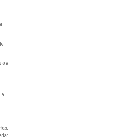
er
de
o-se
 a
fas,
riar