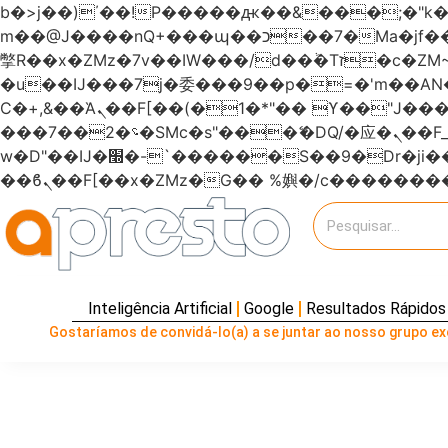
b�>j��)΄��!P�����ԫ��&���;�"k��B�޶�}��������p�SVT�(w��ę��!j�����
m��@J����nQ+���պ��כ��7�Ma�jf��J��ͱ4j���Ѳ�
撆R��x�ZMz�7v��IW���/d��ٞ�Тז�c�ZM~�ji�� ߒ��sQz�����Ԡ��DW��3�De�n"��M�+/��������B��:�-
�u��IJ���7j�委���9��p�=�'m��
Ϲ�+,&��Ὰܢ��F[��(�1�*"�� ϒ��"J����ԧ�����<�;�b"�� ���"j�����ܢ��F[��x� ,�!q�� қ�*]/
���؝�2��7�SMc�s"���ޭ�DQ/�应�ܢ��F_��!� :�s"������7`��������F��+�SVT�n"��IJ����nQ/�应����B ��4�
w�D"��IJ�׭�-`������S��9�Dr�ji��EJ߅��gJ�应��矁[��x�ZM~�n"��IB؃��!'����Тѕ��+��(m��IK�ʭ�/|
Inteligência Artificial
Google
Resultados Rápidos
Gostaríamos de convidá-lo(a) a se juntar ao nosso grupo exc