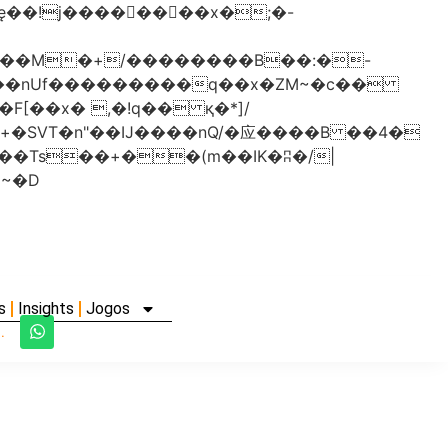
���nUf���������q��x�ZM~�
c��
�졾�ܢ��F[��R�ZM~�D
s
Insights
Jogos
.