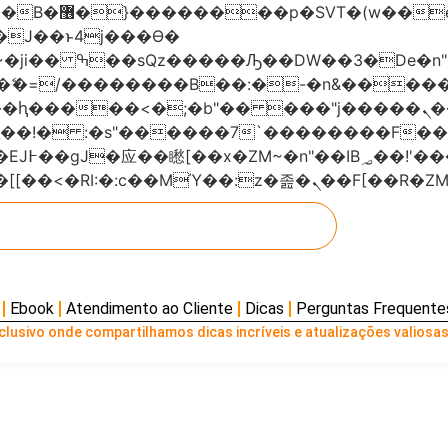
���x�;�-
AN�ޭ�=/��������B��:�-�n&���
��ϐܢ��F[��x�ZMz�G�� %嬩�/c��������[[��<�RI:�:c��MΎ��:z
Ebook
Atendimento ao Cliente
Dicas
Perguntas Frequente
lusivo onde compartilhamos dicas incríveis e atualizações valiosas