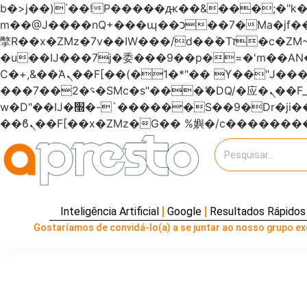
b�>j��)΄��!P�����ԫ��&���;�"k��B�޶�}��������p�SVT�(w��ę��!j�����
m��@J����nQ+���պ��כ��7�Ma�jf��J��ͱ4j���Ѳ�
撆R��x�ZMz�7v��IW���/d��ٞ�Тז�c�ZM~�ji�� ߒ��sQz�����Ԡ��DW��3�De�n"��M�+/��������B��:�-
�u��IJ���7j�委���9��p�=�'m��
Ϲ�+,&��Ὰܢ��F[��(�1�*"�� ϒ��"J����ԧ�����<�;�b"�� ���"j�����ܢ��F[��x� ,�!q�� қ�*]/
���؝�2��7�SMc�s"���ޭ�DQ/�应�ܢ��F_��!� :�s"������7`��������F��+�SVT�n"��IJ����nQ/�应����B ��4�
w�D"��IJ�׭�-`������S��9�Dr�ji��EJ߅��gJ�应��矁[��x�ZM~�n"��IB؃��!'����Тѕ��+��(m��IK�ʭ�/|
Inteligência Artificial
Google
Resultados Rápidos
Gostaríamos de convidá-lo(a) a se juntar ao nosso grupo exc