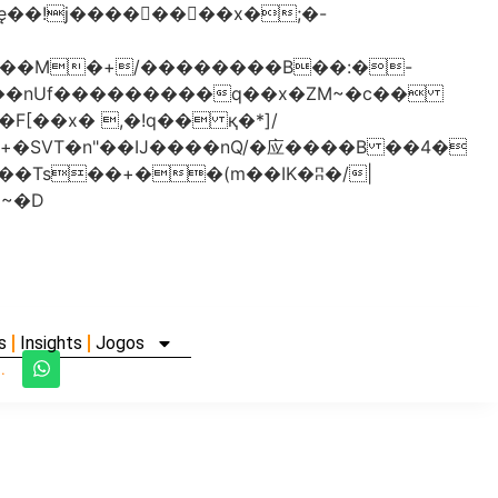
���nUf���������q��x�ZM~�
c��
�졾�ܢ��F[��R�ZM~�D
s
Insights
Jogos
.