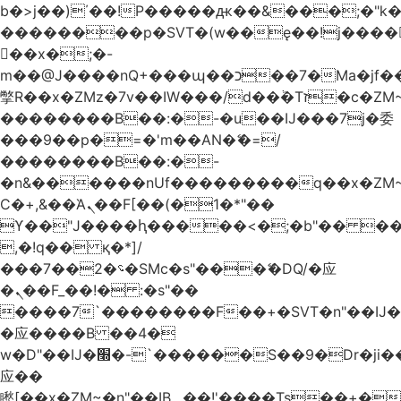
b�>j��)΄��!P�����ԫ��&���;�"k��B
��������p�SVT�(w��ę��!j����
��x�;�-
m��@J����nQ+���պ��כ��7�Ma�jf��J��ͱ4j���Ѳ�
撆R��x�ZMz�7v��IW���/d��ٞ�Тז�c�ZM~�ji�� ߒ��sQz�����Ԡ��DW��3�De�n"��M�+/
��������B��:�-�u��IJ���7j�委
���9��p�=�'m��AN�ޭ�=/
��������B��:�-
�n&������nUf���������q��x�ZM
Ϲ�+,&��Ὰܢ��F[��(�1�*"��
ϒ��"J����ԧ�����<�;�b"�� ���"j����
,�!q�� қ�*]/
���؝�2��7�SMc�s"���ޭ�DQ/�应
�ܢ��F_��!� :�s"��
����7`��������F��+�SVT�n"��IJ�
�应����B ��4�
w�D"��IJ�׭�-`������S��9�Dr�ji��EJ߅��gJ�
应��
矁[��x�ZM~�n"��IB؃��!'����Тѕ��+��(m��IK�ʭ�/|