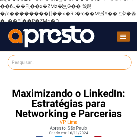
��ϐܢ��F[��x�ZMz�G�� %嬩
�/c��������[[��<�RI:�:c��MΎ��:z�졾
�ܢ��F[��R�ZM~�D
Maximizando o LinkedIn:
Estratégias para
Networking e Parcerias
VP Lima
Apresto, São Paulo
Criado em:
16/11/2024