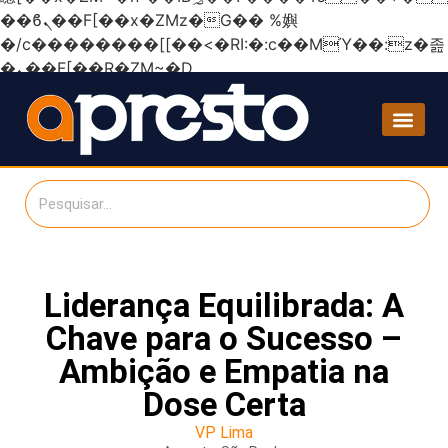
��ϐܢ��F[��x�ZMz�G�� %嬩
�/c��������[[��<�RI:�:c��MΎ��:z�졾
�ܢ��F[��R�ZM~�D
Liderança Equilibrada: A
Chave para o Sucesso –
Ambição e Empatia na
Dose Certa
VP Lima