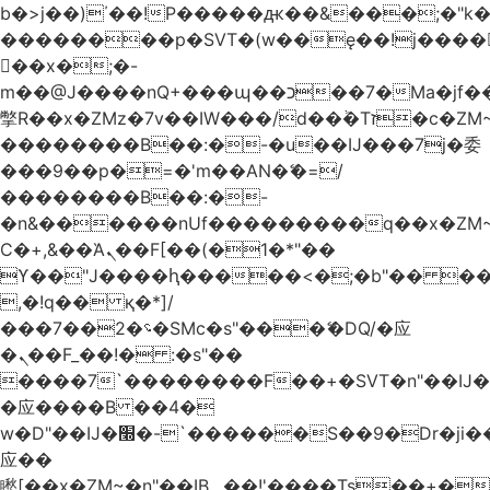
b�>j��)΄��!P�����ԫ��&���;�"k��B
��������p�SVT�(w��ę��!j����
��x�;�-
m��@J����nQ+���պ��כ��7�Ma�jf��J��ͱ4j���Ѳ�
撆R��x�ZMz�7v��IW���/d��ٞ�Тז�c�ZM~�ji�� ߒ��sQz�����Ԡ��DW��3�De�n"��M�+/
��������B��:�-�u��IJ���7j�委
���9��p�=�'m��AN�ޭ�=/
��������B��:�-
�n&������nUf���������q��x�ZM
Ϲ�+,&��Ὰܢ��F[��(�1�*"��
ϒ��"J����ԧ�����<�;�b"�� ���"j����
,�!q�� қ�*]/
���؝�2��7�SMc�s"���ޭ�DQ/�应
�ܢ��F_��!� :�s"��
����7`��������F��+�SVT�n"��IJ�
�应����B ��4�
w�D"��IJ�׭�-`������S��9�Dr�ji��EJ߅��gJ�
应��
矁[��x�ZM~�n"��IB؃��!'����Тѕ��+��(m��IK�ʭ�/|