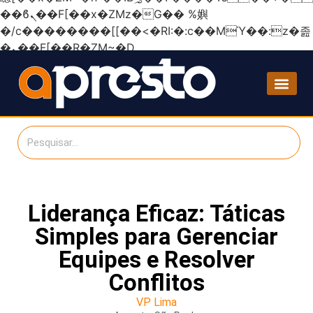
��ϐܢ��F[��x�ZMz�G�� %嬩
�/c��������[[��<�RI:�:c��MΎ��:z�졾
�ܢ��F[��R�ZM~�D
Liderança Eficaz: Táticas
Simples para Gerenciar
Equipes e Resolver
Conflitos
VP Lima