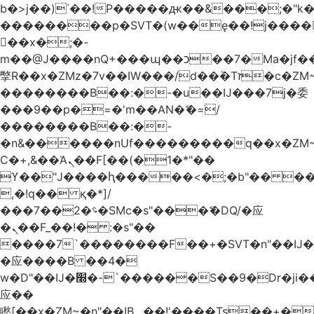
b�>j��)΄��!P�����ԫ��&���;�"k��B
��������p�SVT�(w��ę��!j����
��x�;�-
m��@J����nQ+���պ��כ��7�Ma�jf��J��ͱ4j���Ѳ�
撆R��x�ZMz�7v��IW���/d��ٞ�Тז�c�ZM~�ji�� ߒ��sQz�����Ԡ��DW��3�De�n"��M�+/
��������B��:�-�u��IJ���7j�委
���9��p�=�'m��AN�ޭ�=/
��������B��:�-
�n&������nUf���������q��x�ZM
Ϲ�+,&��Ὰܢ��F[��(�1�*"��
ϒ��"J����ԧ�����<�;�b"�� ���"j����
,�!q�� қ�*]/
���؝�2��7�SMc�s"���ޭ�DQ/�应
�ܢ��F_��!� :�s"��
����7`��������F��+�SVT�n"��IJ�
�应����B ��4�
w�D"��IJ�׭�-`������S��9�Dr�ji��EJ߅��gJ�
应��
矁[��x�ZM~�n"��IB؃��!'����Тѕ��+��(m��IK�ʭ�/|