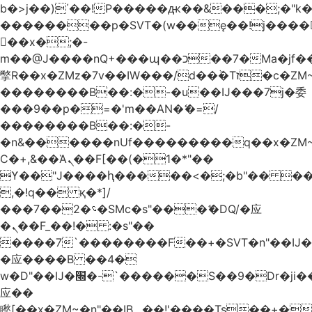
b�>j��)΄��!P�����ԫ��&���;�"k��B
��������p�SVT�(w��ę��!j����
��x�;�-
m��@J����nQ+���պ��כ��7�Ma�jf��J��ͱ4j���Ѳ�
撆R��x�ZMz�7v��IW���/d��ٞ�Тז�c�ZM~�ji�� ߒ��sQz�����Ԡ��DW��3�De�n"��M�+/
��������B��:�-�u��IJ���7j�委
���9��p�=�'m��AN�ޭ�=/
��������B��:�-
�n&������nUf���������q��x�ZM
Ϲ�+,&��Ὰܢ��F[��(�1�*"��
ϒ��"J����ԧ�����<�;�b"�� ���"j����
,�!q�� қ�*]/
���؝�2��7�SMc�s"���ޭ�DQ/�应
�ܢ��F_��!� :�s"��
����7`��������F��+�SVT�n"��IJ�
�应����B ��4�
w�D"��IJ�׭�-`������S��9�Dr�ji��EJ߅��gJ�
应��
矁[��x�ZM~�n"��IB؃��!'����Тѕ��+��(m��IK�ʭ�/|