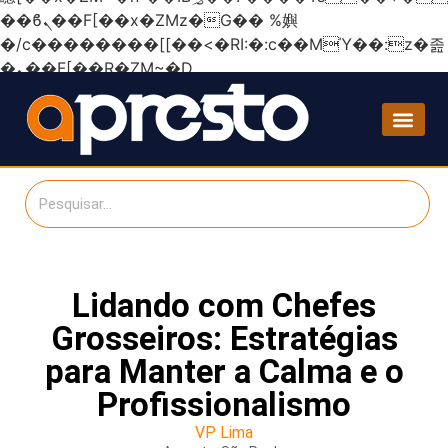
��ϐܢ��F[��x�ZMz�G�� %嬩
�/c��������[[��<�RI:�:c��MΎ��:z�졾
�ܢ��F[��R�ZM~�D
Lidando com Chefes
Grosseiros: Estratégias
para Manter a Calma e o
Profissionalismo
VP Lima