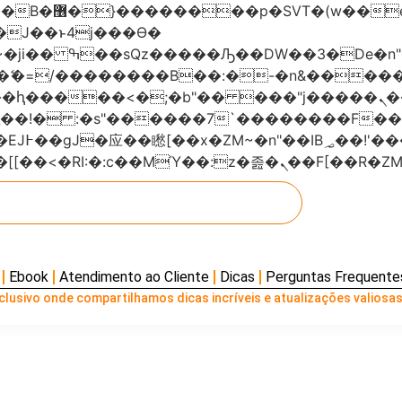
���x�;�-
AN�ޭ�=/��������B��:�-�n&���
��ϐܢ��F[��x�ZMz�G�� %嬩�/c��������[[��<�RI:�:c��MΎ��:z
Ebook
Atendimento ao Cliente
Dicas
Perguntas Frequente
lusivo onde compartilhamos dicas incríveis e atualizações valiosas