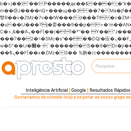
b�>j��)΄��!P�����ԫ��&���;�"k��B�޶�}��������p�SVT�(w��ę��!j�����
m��@J����nQ+���պ��כ��7�Ma�jf��J��ͱ4j���Ѳ�
撆R��x�ZMz�7v��IW���/d��ٞ�Тז�c�ZM~�ji�� ߒ��sQz�����Ԡ��DW��3�De�n"��M�+/��������B��:�-
�u��IJ���7j�委���9��p�=�'m��
Ϲ�+,&��Ὰܢ��F[��(�1�*"�� ϒ��"J����ԧ�����<�;�b"�� ���"j�����ܢ��F[��x� ,�!q�� қ�*]/
���؝�2��7�SMc�s"���ޭ�DQ/�应�ܢ��F_��!� :�s"������7`��������F��+�SVT�n"��IJ����nQ/�应����B ��4�
w�D"��IJ�׭�-`������S��9�Dr�ji��EJ߅��gJ�应��矁[��x�ZM~�n"��IB؃��!'����Тѕ��+��(m��IK�ʭ�/|
Inteligência Artificial
Google
Resultados Rápidos
Gostaríamos de convidá-lo(a) a se juntar ao nosso grupo exc