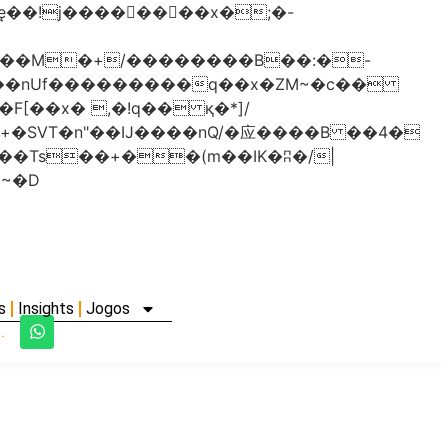
���nUf���������q��x�ZM~�
c��
�졾�ܢ��F[��R�ZM~�D
s
Insights
Jogos
.