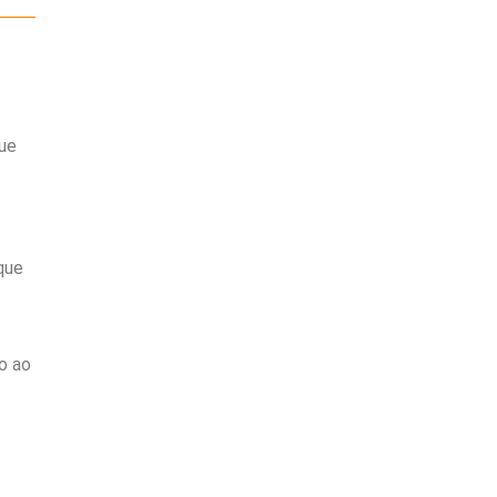
que
que
o ao