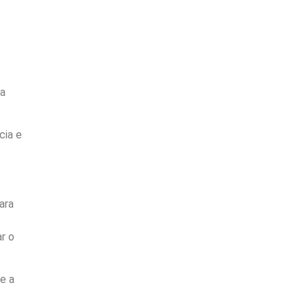
na
cia e
ara
ar o
e a