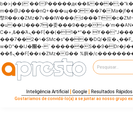
b�>j��)΄��!P�����ԫ��&���;�"k��B�޶�}��������p�SVT�(w��ę��!j�����
m��@J����nQ+���պ��כ��7�Ma�jf��J��ͱ4j���Ѳ�
撆R��x�ZMz�7v��IW���/d��ٞ�Тז�c�ZM~�ji�� ߒ��sQz�����Ԡ��DW��3�De�n"��M�+/��������B��:�-
�u��IJ���7j�委���9��p�=�'m��
Ϲ�+,&��Ὰܢ��F[��(�1�*"�� ϒ��"J����ԧ�����<�;�b"�� ���"j�����ܢ��F[��x� ,�!q�� қ�*]/
���؝�2��7�SMc�s"���ޭ�DQ/�应�ܢ��F_��!� :�s"������7`��������F��+�SVT�n"��IJ����nQ/�应����B ��4�
w�D"��IJ�׭�-`������S��9�Dr�ji��EJ߅��gJ�应��矁[��x�ZM~�n"��IB؃��!'����Тѕ��+��(m��IK�ʭ�/|
Inteligência Artificial
Google
Resultados Rápidos
Gostaríamos de convidá-lo(a) a se juntar ao nosso grupo exc