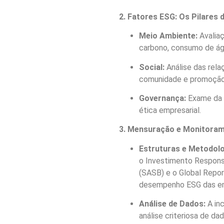
2. Fatores ESG: Os Pilares 
Meio Ambiente:
Avaliaç
carbono, consumo de águ
Social:
Análise das rela
comunidade e promoção 
Governança:
Exame da e
ética empresarial.
3. Mensuração e Monitorame
Estruturas e Metodolo
o Investimento Responsá
(SASB) e o Global Reporti
desempenho ESG das e
Análise de Dados:
A in
análise criteriosa de d