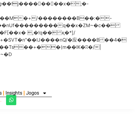
���nUf���������q��x�ZM~�
c��
�졾�ܢ��F[��R�ZM~�D
s
Insights
Jogos
.