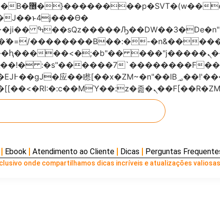
���x�;�-
AN�ޭ�=/��������B��:�-�n&���
��ϐܢ��F[��x�ZMz�G�� %嬩�/c��������[[��<�RI:�:c��MΎ��:z
Ebook
Atendimento ao Cliente
Dicas
Perguntas Frequente
lusivo onde compartilhamos dicas incríveis e atualizações valiosas