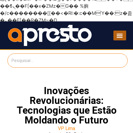
��ϐܢ��F[��x�ZMz�G�� %嬩
�/c��������[[��<�RI:�:c��MΎ��:z�졾
�ܢ��F[��R�ZM~�D
Inovações
Revolucionárias:
Tecnologias que Estão
Moldando o Futuro
VP Lima