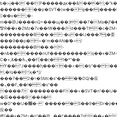
b�>j��)΄��!P�����ԫ��&���;�"k��B
��������p�SVT�(w��ę��!j����
��x�;�-
m��@J����nQ+���պ��כ��7�Ma�jf��J��ͱ4j���Ѳ�
撆R��x�ZMz�7v��IW���/d��ٞ�Тז�c�ZM~�ji�� ߒ��sQz�����Ԡ��DW��3�De�n"��M�+/
��������B��:�-�u��IJ���7j�委
���9��p�=�'m��AN�ޭ�=/
��������B��:�-
�n&������nUf���������q��x�ZM
Ϲ�+,&��Ὰܢ��F[��(�1�*"��
ϒ��"J����ԧ�����<�;�b"�� ���"j����
,�!q�� қ�*]/
���؝�2��7�SMc�s"���ޭ�DQ/�应
�ܢ��F_��!� :�s"��
����7`��������F��+�SVT�n"��IJ�
�应����B ��4�
w�D"��IJ�׭�-`������S��9�Dr�ji��EJ߅��gJ�
应��
矁[��x�ZM~�n"��IB؃��!'����Тѕ��+��(m��IK�ʭ�/|