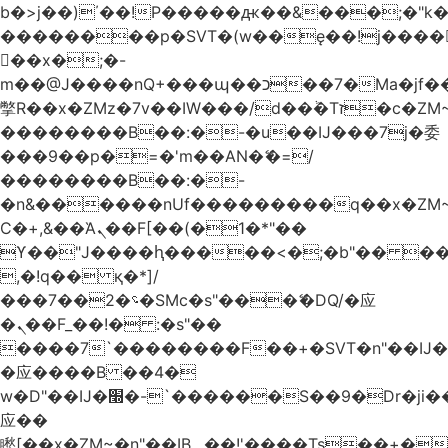
b�>j��)΄��!P�����ԫ��&���;�"k��B
��������p�SVT�(w��ę��!j����
��x�;�-
m��@J����nQ+���պ��כ��7�Ma�jf��J��ͱ4j���Ѳ�
撆R��x�ZMz�7v��IW���/d��ٞ�Тז�c�ZM~�ji�� ߒ��sQz�����Ԡ��DW��3�De�n"��M�+/
��������B��:�-�u��IJ���7j�委
���9��p�=�'m��AN�ޭ�=/
��������B��:�-
�n&������nUf���������q��x�ZM
Ϲ�+,&��Ὰܢ��F[��(�1�*"��
ϒ��"J����ԧ�����<�;�b"�� ���"j����
,�!q�� қ�*]/
���؝�2��7�SMc�s"���ޭ�DQ/�应
�ܢ��F_��!� :�s"��
����7`��������F��+�SVT�n"��IJ�
�应����B ��4�
w�D"��IJ�׭�-`������S��9�Dr�ji��EJ߅��gJ�
应��
矁[��x�ZM~�n"��IB؃��!'����Тѕ��+��(m��IK�ʭ�/|