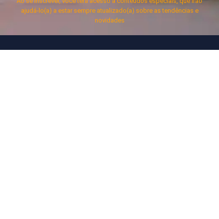
Ao se inscrever, você terá acesso a conteúdos especiais, que irão
ajudá-lo(a) a estar sempre atualizado(a) sobre as tendências e
novidades