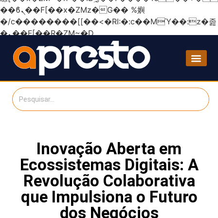
��ϐܢ��F[��x�ZMz�G�� %嬩
�/c��������[[��<�RI:�:c��MΎ��:z�졾
�ܢ��F[��R�ZM~�D
Inovação Aberta em
Ecossistemas Digitais: A
Revolução Colaborativa
que Impulsiona o Futuro
dos Negócios