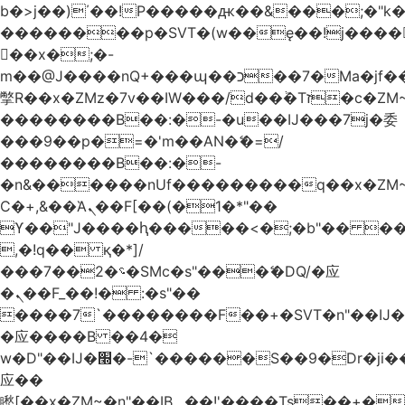
b�>j��)΄��!P�����ԫ��&���;�"k��B
��������p�SVT�(w��ę��!j����
��x�;�-
m��@J����nQ+���պ��כ��7�Ma�jf��J��ͱ4j���Ѳ�
撆R��x�ZMz�7v��IW���/d��ٞ�Тז�c�ZM~�ji�� ߒ��sQz�����Ԡ��DW��3�De�n"��M�+/
��������B��:�-�u��IJ���7j�委
���9��p�=�'m��AN�ޭ�=/
��������B��:�-
�n&������nUf���������q��x�ZM
Ϲ�+,&��Ὰܢ��F[��(�1�*"��
ϒ��"J����ԧ�����<�;�b"�� ���"j����
,�!q�� қ�*]/
���؝�2��7�SMc�s"���ޭ�DQ/�应
�ܢ��F_��!� :�s"��
����7`��������F��+�SVT�n"��IJ�
�应����B ��4�
w�D"��IJ�׭�-`������S��9�Dr�ji��EJ߅��gJ�
应��
矁[��x�ZM~�n"��IB؃��!'����Тѕ��+��(m��IK�ʭ�/|