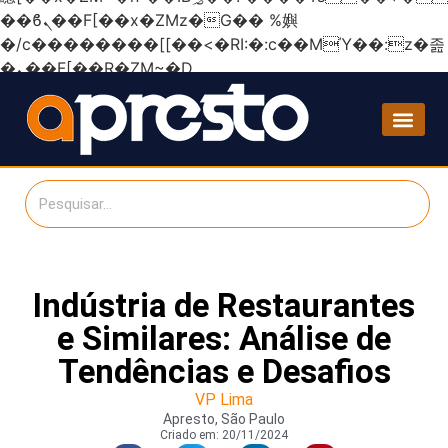
��ϐܢ��F[��x�ZMz�G�� %嬩
�/c��������[[��<�RI:�:c��MΎ��:z�졾
�ܢ��F[��R�ZM~�D
Indústria de Restaurantes
e Similares: Análise de
Tendências e Desafios
VP Lima
Apresto, São Paulo
Criado em:
20/11/2024