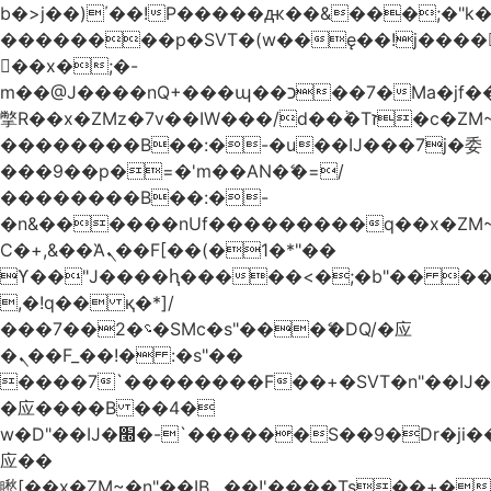
b�>j��)΄��!P�����ԫ��&���;�"k��B
��������p�SVT�(w��ę��!j����
��x�;�-
m��@J����nQ+���պ��כ��7�Ma�jf��J��ͱ4j���Ѳ�
撆R��x�ZMz�7v��IW���/d��ٞ�Тז�c�ZM~�ji�� ߒ��sQz�����Ԡ��DW��3�De�n"��M�+/
��������B��:�-�u��IJ���7j�委
���9��p�=�'m��AN�ޭ�=/
��������B��:�-
�n&������nUf���������q��x�ZM
Ϲ�+,&��Ὰܢ��F[��(�1�*"��
ϒ��"J����ԧ�����<�;�b"�� ���"j����
,�!q�� қ�*]/
���؝�2��7�SMc�s"���ޭ�DQ/�应
�ܢ��F_��!� :�s"��
����7`��������F��+�SVT�n"��IJ�
�应����B ��4�
w�D"��IJ�׭�-`������S��9�Dr�ji��EJ߅��gJ�
应��
矁[��x�ZM~�n"��IB؃��!'����Тѕ��+��(m��IK�ʭ�/|