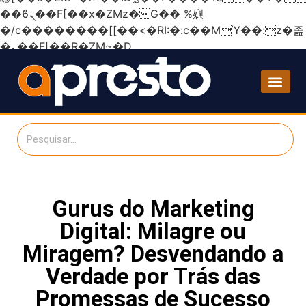
��ϐܢ��F[��x�ZMz�G�� %嬩
�/c��������[[��<�RI:�:c��MΎ��:z�졾
�ܢ��F[��R�ZM~�D
Gurus do Marketing
Digital: Milagre ou
Miragem? Desvendando a
Verdade por Trás das
Promessas de Sucesso