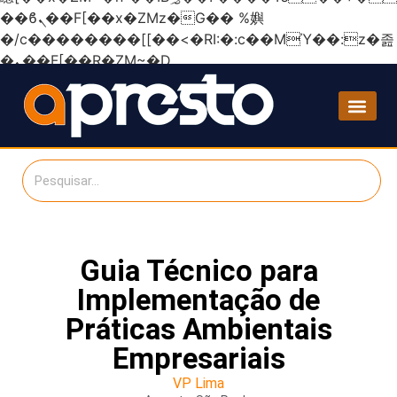
��ϐܢ��F[��x�ZMz�G�� %嬩
�/c��������[[��<�RI:�:c��MΎ��:z�졾
�ܢ��F[��R�ZM~�D
Guia Técnico para
Implementação de
Práticas Ambientais
Empresariais
VP Lima