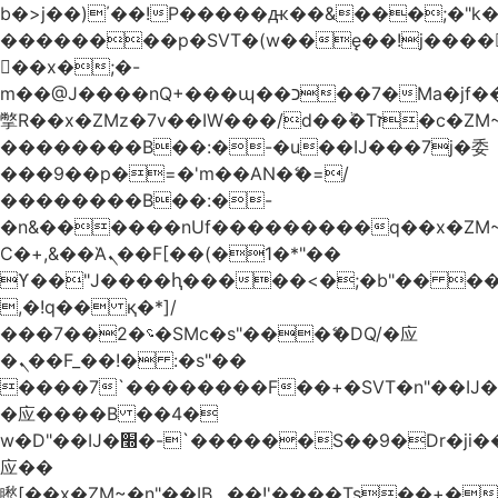
b�>j��)΄��!P�����ԫ��&���;�"k��B
��������p�SVT�(w��ę��!j����
��x�;�-
m��@J����nQ+���պ��כ��7�Ma�jf��J��ͱ4j���Ѳ�
撆R��x�ZMz�7v��IW���/d��ٞ�Тז�c�ZM~�ji�� ߒ��sQz�����Ԡ��DW��3�De�n"��M�+/
��������B��:�-�u��IJ���7j�委
���9��p�=�'m��AN�ޭ�=/
��������B��:�-
�n&������nUf���������q��x�ZM
Ϲ�+,&��Ὰܢ��F[��(�1�*"��
ϒ��"J����ԧ�����<�;�b"�� ���"j����
,�!q�� қ�*]/
���؝�2��7�SMc�s"���ޭ�DQ/�应
�ܢ��F_��!� :�s"��
����7`��������F��+�SVT�n"��IJ�
�应����B ��4�
w�D"��IJ�׭�-`������S��9�Dr�ji��EJ߅��gJ�
应��
矁[��x�ZM~�n"��IB؃��!'����Тѕ��+��(m��IK�ʭ�/|