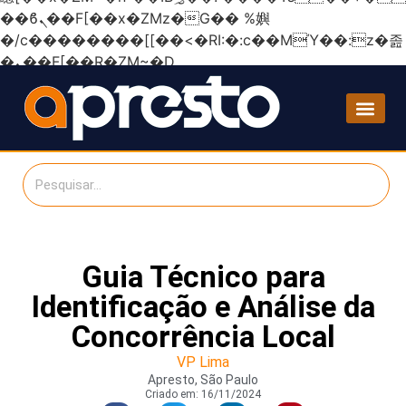
��ϐܢ��F[��x�ZMz�G�� %嬩
�/c��������[[��<�RI:�:c��MΎ��:z�졾
�ܢ��F[��R�ZM~�D
Guia Técnico para
Identificação e Análise da
Concorrência Local
VP Lima
Apresto, São Paulo
Criado em:
16/11/2024