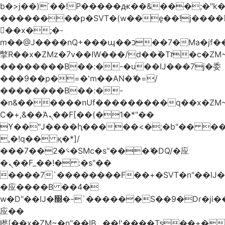
b�>j��)΄��!P�����ԫ��&���;�"k��B
��������p�SVT�(w��ę��!j����
��x�;�-
m��@J����nQ+���պ��כ��7�Ma�jf��J��ͱ4j���Ѳ�
撆R��x�ZMz�7v��IW���/d��ٞ�Тז�c�ZM~�ji�� ߒ��sQz�����Ԡ��DW��3�De�n"��M�+/
��������B��:�-�u��IJ���7j�委
���9��p�=�'m��AN�ޭ�=/
��������B��:�-
�n&������nUf���������q��x�ZM
Ϲ�+,&��Ὰܢ��F[��(�1�*"��
ϒ��"J����ԧ�����<�;�b"�� ���"j����
,�!q�� қ�*]/
���؝�2��7�SMc�s"���ޭ�DQ/�应
�ܢ��F_��!� :�s"��
����7`��������F��+�SVT�n"��IJ�
�应����B ��4�
w�D"��IJ�׭�-`������S��9�Dr�ji��EJ߅��gJ�
应��
矁[��x�ZM~�n"��IB؃��!'����Тѕ��+��(m��IK�ʭ�/|