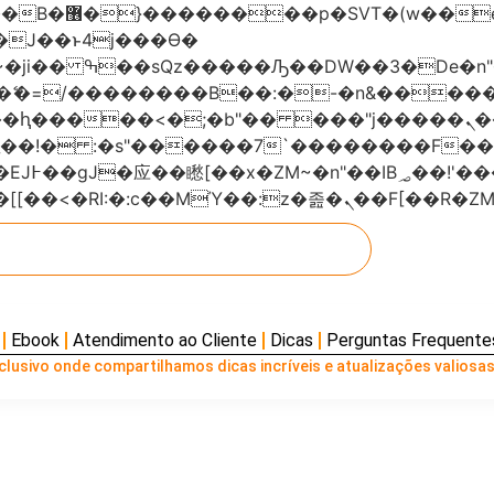
���x�;�-
AN�ޭ�=/��������B��:�-�n&���
��ϐܢ��F[��x�ZMz�G�� %嬩�/c��������[[��<�RI:�:c��MΎ��:z
Ebook
Atendimento ao Cliente
Dicas
Perguntas Frequente
lusivo onde compartilhamos dicas incríveis e atualizações valiosas