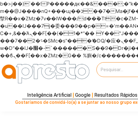
b�>j��)΄��!P�����ԫ��&���;�"k��B�޶�}��������p�SVT�(w��ę��!j�����
m��@J����nQ+���պ��כ��7�Ma�jf��J��ͱ4j���Ѳ�
撆R��x�ZMz�7v��IW���/d��ٞ�Тז�c�ZM~�ji�� ߒ��sQz�����Ԡ��DW��3�De�n"��M�+/��������B��:�-
�u��IJ���7j�委���9��p�=�'m��
Ϲ�+,&��Ὰܢ��F[��(�1�*"�� ϒ��"J����ԧ�����<�;�b"�� ���"j�����ܢ��F[��x� ,�!q�� қ�*]/
���؝�2��7�SMc�s"���ޭ�DQ/�应�ܢ��F_��!� :�s"������7`��������F��+�SVT�n"��IJ����nQ/�应����B ��4�
w�D"��IJ�׭�-`������S��9�Dr�ji��EJ߅��gJ�应��矁[��x�ZM~�n"��IB؃��!'����Тѕ��+��(m��IK�ʭ�/|
Inteligência Artificial
Google
Resultados Rápidos
Gostaríamos de convidá-lo(a) a se juntar ao nosso grupo exc