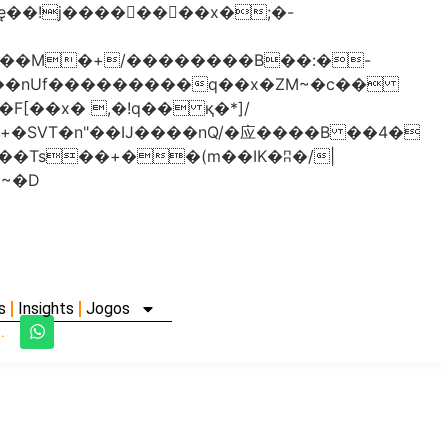
���nUf���������q��x�ZM~�
c��
�졾�ܢ��F[��R�ZM~�D
s
Insights
Jogos
.