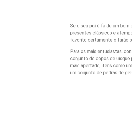
Se o seu
pai
é fã de um bom c
presentes clássicos e atempo
favorito certamente o farão so
Para os mais entusiastas, co
conjunto de copos de uísque 
mais apertado, itens como um a
um conjunto de pedras de ge