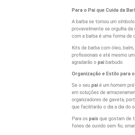
Para o Pai que Cuida da Ba
A barba se tornou um símbolo
provavelmente se orgulha da 
com a barba é uma forma de d
Kits de barba com óleo, balm
profissionais e até mesmo um
agradarão o
pai
barbudo.
Organização e Estilo para 
Se o seu
pai
é um homem práti
em soluções de armazenamento
organizadores de gaveta, port
que facilitarão o dia a dia do 
Para os
pais
que gostam de te
fones de ouvido sem fio, sm