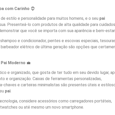
rba com Carinho
🧔
 de estilo e personalidade para muitos homens, e o seu
pai
sua. Presenteá-lo com produtos de alta qualidade para cuidado
emonstrar que você se importa com sua aparência e bem-estar
, shampoo e condicionador, pentes e escovas especiais, tesoura
 barbeador elétrico de última geração são opções que certame
o Pai Moderno
💼
co e organizado, que gosta de ter tudo em seu devido lugar, a
 e organização. Caixas de ferramentas personalizadas,
a-chaves e carteiras minimalistas são presentes úteis e estilos
seu
pai
.
cnologia, considere acessórios como carregadores portáteis,
artwatches ou até mesmo um novo smartphone.