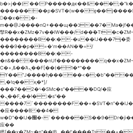
b�>j��)΄��!P�����ԫ��&���;�"k��B
��������p�SVT�(w��ę��!j����
��x�;�-
m��@J����nQ+���պ��כ��7�Ma�jf��J��ͱ4j���Ѳ�
撆R��x�ZMz�7v��IW���/d��ٞ�Тז�c�ZM~�ji�� ߒ��sQz�����Ԡ��DW��3�De�n"��M�+/
��������B��:�-�u��IJ���7j�委
���9��p�=�'m��AN�ޭ�=/
��������B��:�-
�n&������nUf���������q��x�ZM
Ϲ�+,&��Ὰܢ��F[��(�1�*"��
ϒ��"J����ԧ�����<�;�b"�� ���"j����
,�!q�� қ�*]/
���؝�2��7�SMc�s"���ޭ�DQ/�应
�ܢ��F_��!� :�s"��
����7`��������F��+�SVT�n"��IJ�
�应����B ��4�
w�D"��IJ�׭�-`������S��9�Dr�ji��EJ߅��gJ�
应��
矁[��x�ZM~�n"��IB؃��!'����Тѕ��+��(m��IK�ʭ�/|