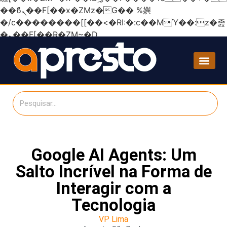
��ϐܢ��F[��x�ZMz�G�� %嬩
�/c��������[[��<�RI:�:c��MΎ��:z�졾
�ܢ��F[��R�ZM~�D
Google AI Agents: Um
Salto Incrível na Forma de
Interagir com a
Tecnologia
VP Lima