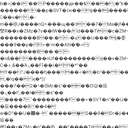
b�>j��)΄��!P�����ԫ��&���;�"k��B
��������p�SVT�(w��ę��!j����
��x�;�-
m��@J����nQ+���պ��כ��7�Ma�jf��J��ͱ4j���Ѳ�
撆R��x�ZMz�7v��IW���/d��ٞ�Тז�c�ZM~�ji�� ߒ��sQz�����Ԡ��DW��3�De�n"��M�+/
��������B��:�-�u��IJ���7j�委
���9��p�=�'m��AN�ޭ�=/
��������B��:�-
�n&������nUf���������q��x�ZM
Ϲ�+,&��Ὰܢ��F[��(�1�*"��
ϒ��"J����ԧ�����<�;�b"�� ���"j����
,�!q�� қ�*]/
���؝�2��7�SMc�s"���ޭ�DQ/�应
�ܢ��F_��!� :�s"��
����7`��������F��+�SVT�n"��IJ�
�应����B ��4�
w�D"��IJ�׭�-`������S��9�Dr�ji��EJ߅��gJ�
应��
矁[��x�ZM~�n"��IB؃��!'����Тѕ��+��(m��IK�ʭ�/|