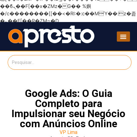
��ϐܢ��F[��x�ZMz�G�� %嬩
�/c��������[[��<�RI:�:c��MΎ��:z�졾
�ܢ��F[��R�ZM~�D
Google Ads: O Guia
Completo para
Impulsionar seu Negócio
com Anúncios Online
VP Lima