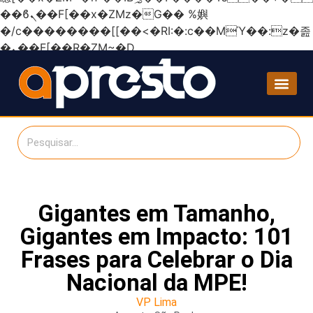
��ϐܢ��F[��x�ZMz�G�� %嬩
�/c��������[[��<�RI:�:c��MΎ��:z�졾
�ܢ��F[��R�ZM~�D
Gigantes em Tamanho,
Gigantes em Impacto: 101
Frases para Celebrar o Dia
Nacional da MPE!
VP Lima