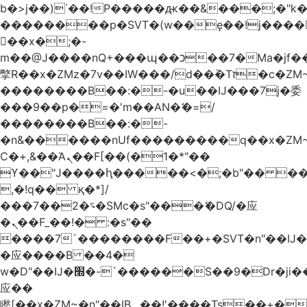
b�>j��)΄��!P�����ԫ��&���;�"k��B
��������p�SVT�(w��ę��!j����
��x�;�-
m��@J����nQ+���պ��כ��7�Ma�jf��J��ͱ4j���Ѳ�
撆R��x�ZMz�7v��IW���/d��ٞ�Тז�c�ZM~�ji�� ߒ��sQz�����Ԡ��DW��3�De�n"��M�+/
��������B��:�-�u��IJ���7j�委
���9��p�=�'m��AN�ޭ�=/
��������B��:�-
�n&������nUf���������q��x�ZM
Ϲ�+,&��Ὰܢ��F[��(�1�*"��
ϒ��"J����ԧ�����<�;�b"�� ���"j����
,�!q�� қ�*]/
���؝�2��7�SMc�s"���ޭ�DQ/�应
�ܢ��F_��!� :�s"��
����7`��������F��+�SVT�n"��IJ�
�应����B ��4�
w�D"��IJ�׭�-`������S��9�Dr�ji��EJ߅��gJ�
应��
矁[��x�ZM~�n"��IB؃��!'����Тѕ��+��(m��IK�ʭ�/|