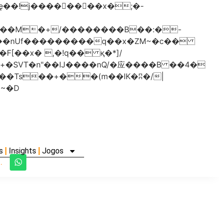
���nUf���������q��x�ZM~�
c��
�졾�ܢ��F[��R�ZM~�D
s
Insights
Jogos
.