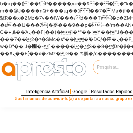
b�>j��)΄��!P�����ԫ��&���;�"k��B�޶�}��������p�SVT�(w��ę��!j�����
m��@J����nQ+���պ��כ��7�Ma�jf��J��ͱ4j���Ѳ�
撆R��x�ZMz�7v��IW���/d��ٞ�Тז�c�ZM~�ji�� ߒ��sQz�����Ԡ��DW��3�De�n"��M�+/��������B��:�-
�u��IJ���7j�委���9��p�=�'m��
Ϲ�+,&��Ὰܢ��F[��(�1�*"�� ϒ��"J����ԧ�����<�;�b"�� ���"j�����ܢ��F[��x� ,�!q�� қ�*]/
���؝�2��7�SMc�s"���ޭ�DQ/�应�ܢ��F_��!� :�s"������7`��������F��+�SVT�n"��IJ����nQ/�应����B ��4�
w�D"��IJ�׭�-`������S��9�Dr�ji��EJ߅��gJ�应��矁[��x�ZM~�n"��IB؃��!'����Тѕ��+��(m��IK�ʭ�/|
Inteligência Artificial
Google
Resultados Rápidos
Gostaríamos de convidá-lo(a) a se juntar ao nosso grupo exc