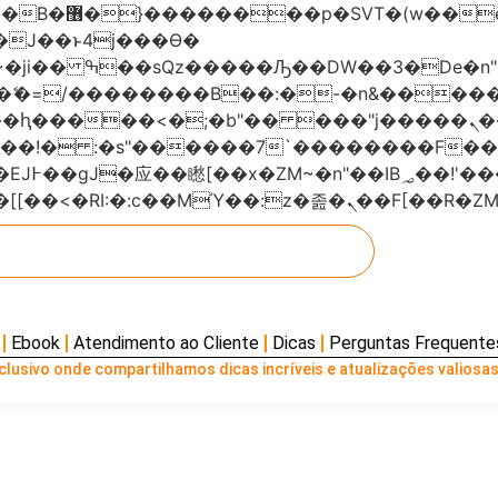
���x�;�-
AN�ޭ�=/��������B��:�-�n&���
��ϐܢ��F[��x�ZMz�G�� %嬩�/c��������[[��<�RI:�:c��MΎ��:z
Ebook
Atendimento ao Cliente
Dicas
Perguntas Frequente
lusivo onde compartilhamos dicas incríveis e atualizações valiosas