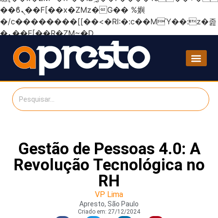
��ϐܢ��F[��x�ZMz�G�� %嬩
�/c��������[[��<�RI:�:c��MΎ��:z�졾
�ܢ��F[��R�ZM~�D
Gestão de Pessoas 4.0: A
Revolução Tecnológica no
RH
VP Lima
Apresto, São Paulo
Criado em:
27/12/2024