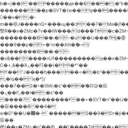
b�>j��)΄��!P�����ԫ��&���;�"k��B
��������p�SVT�(w��ę��!j����
��x�;�-
m��@J����nQ+���պ��כ��7�Ma�jf��J��ͱ4j���Ѳ�
撆R��x�ZMz�7v��IW���/d��ٞ�Тז�c�ZM~�ji�� ߒ��sQz�����Ԡ��DW��3�De�n"��M�+/
��������B��:�-�u��IJ���7j�委
���9��p�=�'m��AN�ޭ�=/
��������B��:�-
�n&������nUf���������q��x�ZM
Ϲ�+,&��Ὰܢ��F[��(�1�*"��
ϒ��"J����ԧ�����<�;�b"�� ���"j����
,�!q�� қ�*]/
���؝�2��7�SMc�s"���ޭ�DQ/�应
�ܢ��F_��!� :�s"��
����7`��������F��+�SVT�n"��IJ�
�应����B ��4�
w�D"��IJ�׭�-`������S��9�Dr�ji��EJ߅��gJ�
应��
矁[��x�ZM~�n"��IB؃��!'����Тѕ��+��(m��IK�ʭ�/|