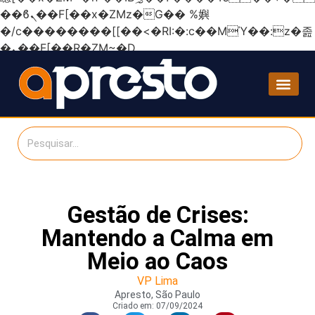
��ϐܢ��F[��x�ZMz�G�� %嬩
�/c��������[[��<�RI:�:c��MΎ��:z�졾
�ܢ��F[��R�ZM~�D
Gestão de Crises:
Mantendo a Calma em
Meio ao Caos
VP Lima
Apresto, São Paulo
Criado em:
07/09/2024