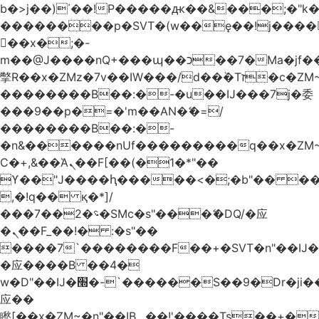
b�>j��)΄��!P�����ԫ��&���;�"k��B
��������p�SVT�(w��ę��!j����
��x�;�-
m��@J����nQ+���պ��כ��7�Ma�jf��J��ͱ4j���Ѳ�
撆R��x�ZMz�7v��IW���/d��ٞ�Тז�c�ZM~�ji�� ߒ��sQz�����Ԡ��DW��3�De�n"��M�+/
��������B��:�-�u��IJ���7j�委
���9��p�=�'m��AN�ޭ�=/
��������B��:�-
�n&������nUf���������q��x�ZM
Ϲ�+,&��Ὰܢ��F[��(�1�*"��
ϒ��"J����ԧ�����<�;�b"�� ���"j����
,�!q�� қ�*]/
���؝�2��7�SMc�s"���ޭ�DQ/�应
�ܢ��F_��!� :�s"��
����7`��������F��+�SVT�n"��IJ�
�应����B ��4�
w�D"��IJ�׭�-`������S��9�Dr�ji��EJ߅��gJ�
应��
矁[��x�ZM~�n"��IB؃��!'����Тѕ��+��(m��IK�ʭ�/|