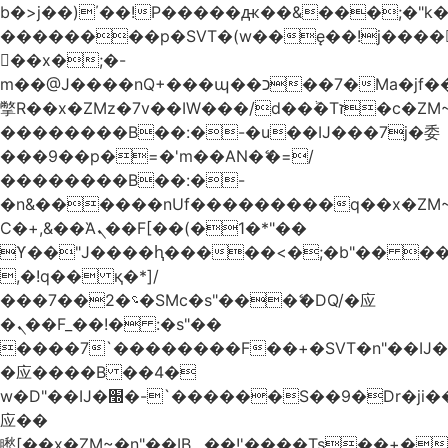
b�>j��)΄��!P�����ԫ��&���;�"k��B
��������p�SVT�(w��ę��!j����
��x�;�-
m��@J����nQ+���պ��כ��7�Ma�jf��J��ͱ4j���Ѳ�
撆R��x�ZMz�7v��IW���/d��ٞ�Тז�c�ZM~�ji�� ߒ��sQz�����Ԡ��DW��3�De�n"��M�+/
��������B��:�-�u��IJ���7j�委
���9��p�=�'m��AN�ޭ�=/
��������B��:�-
�n&������nUf���������q��x�ZM
Ϲ�+,&��Ὰܢ��F[��(�1�*"��
ϒ��"J����ԧ�����<�;�b"�� ���"j����
,�!q�� қ�*]/
���؝�2��7�SMc�s"���ޭ�DQ/�应
�ܢ��F_��!� :�s"��
����7`��������F��+�SVT�n"��IJ�
�应����B ��4�
w�D"��IJ�׭�-`������S��9�Dr�ji��EJ߅��gJ�
应��
矁[��x�ZM~�n"��IB؃��!'����Тѕ��+��(m��IK�ʭ�/|