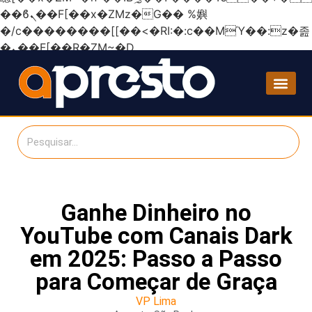
��ϐܢ��F[��x�ZMz�G�� %嬩
�/c��������[[��<�RI:�:c��MΎ��:z�졾
�ܢ��F[��R�ZM~�D
Ganhe Dinheiro no
YouTube com Canais Dark
em 2025: Passo a Passo
para Começar de Graça
VP Lima